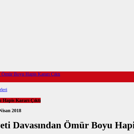
n Ömür Boyu Hapis Kararı Çıktı
leri
 Hapis Kararı Çıktı
Nisan 2018
eti Davasından Ömür Boyu Hapi