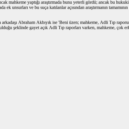
ncak mahkeme yaptığı araştırmada bunu yeterli gördü; ancak bu hukuki 
a ek unsurları ve bu suça katılanlar açısından araştırmanın tamamının
nin arkadaşı Abraham Akbıyık ise 'Beni üzen; mahkeme, Adli Tıp rapor
vurulduğu şeklinde gayet açık Adli Tıp raporları varken, mahkeme, çok e