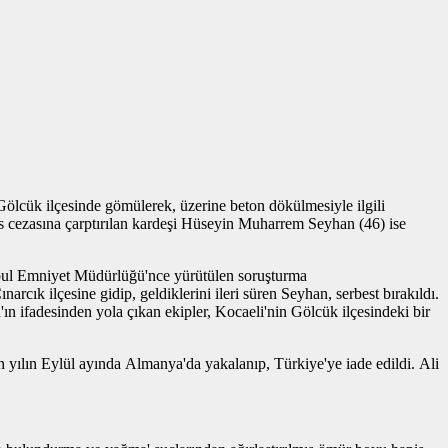
ölcük ilçesinde gömülerek, üzerine beton dökülmesiyle ilgili
pis cezasına çarptırılan kardeşi Hüseyin Muharrem Seyhan (46) ise
anbul Emniyet Müdürlüğü'nce yürütülen soruşturma
arcık ilçesine gidip, geldiklerini ileri süren Seyhan, serbest bırakıldı.
ifadesinden yola çıkan ekipler, Kocaeli'nin Gölcük ilçesindeki bir
ılın Eylül ayında Almanya'da yakalanıp, Türkiye'ye iade edildi. Ali