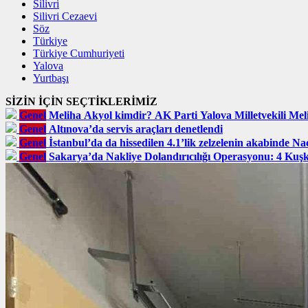
Silivri
Silivri Cezaevi
Söz
Türkiye
Türkiye Cumhuriyeti
Yalova
Yurtbaşı
SİZİN İÇİN SEÇTİKLERİMİZ
Genel
Meliha Akyol kimdir? AK Parti Yalova Milletvekili Meli
Genel
Altınova’da servis araçları denetlendi
Genel
İstanbul’da da hissedilen 4.1’lik zelzelenin akabinde Na
Genel
Sakarya’da Nakliye Dolandırıcılığı Operasyonu: 4 Kuş