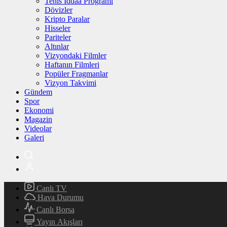
Tenis İddaa Programı
Dövizler
Kripto Paralar
Hisseler
Pariteler
Altınlar
Vizyondaki Filmler
Haftanın Filmleri
Popüler Fragmanlar
Vizyon Takvimi
Gündem
Spor
Ekonomi
Magazin
Videolar
Galeri
Canlı TV
Hava Durumu
Canlı Borsa
Yayın Akışları