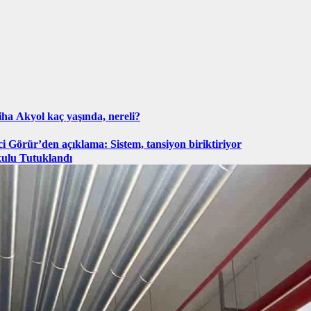
ha Akyol kaç yaşında, nereli?
ci Görür’den açıklama: Sistem, tansiyon biriktiriyor
kulu Tutuklandı