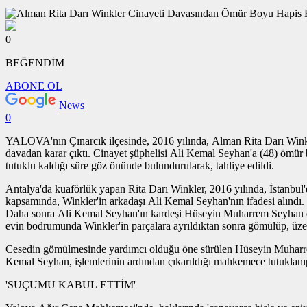
0
BEĞENDİM
ABONE OL
News
0
YALOVA'nın Çınarcık ilçesinde, 2016 yılında, Alman Rita Darı Winkle
davadan karar çıktı. Cinayet şüphelisi Ali Kemal Seyhan'a (48) ömür b
tutuklu kaldığı süre göz önünde bulundurularak, tahliye edildi.
Antalya'da kuaförlük yapan Rita Darı Winkler, 2016 yılında, İstanbul
kapsamında, Winkler'in arkadaşı Ali Kemal Seyhan'nın ifadesi alındı. İfa
Daha sonra Ali Kemal Seyhan'ın kardeşi Hüseyin Muharrem Seyhan da g
evin bodrumunda Winkler'in parçalara ayrıldıktan sonra gömülüp, üzer
Cesedin gömülmesinde yardımcı olduğu öne sürülen Hüseyin Muharrem 
Kemal Seyhan, işlemlerinin ardından çıkarıldığı mahkemece tutuklanıp
'SUÇUMU KABUL ETTİM'