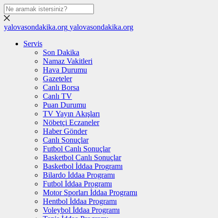
yalovasondakika.org
yalovasondakika.org
Servis
Son Dakika
Namaz Vakitleri
Hava Durumu
Gazeteler
Canlı Borsa
Canlı TV
Puan Durumu
TV Yayın Akışları
Nöbetçi Eczaneler
Haber Gönder
Canlı Sonuçlar
Futbol Canlı Sonuçlar
Basketbol Canlı Sonuçlar
Basketbol İddaa Programı
Bilardo İddaa Programı
Futbol İddaa Programı
Motor Sporları İddaa Programı
Hentbol İddaa Programı
Voleybol İddaa Programı