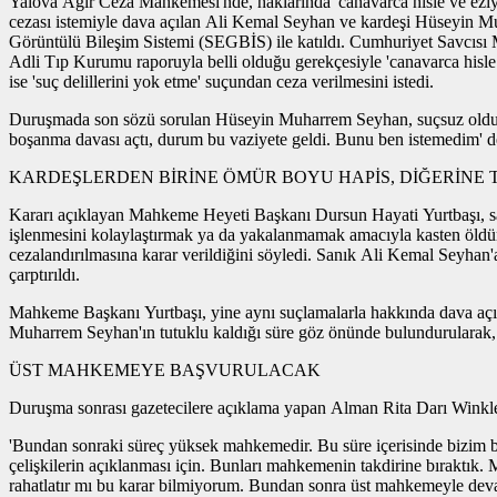
Yalova Ağır Ceza Mahkemesi'nde, haklarında 'canavarca hisle ve eziye
cezası istemiyle dava açılan Ali Kemal Seyhan ve kardeşi Hüseyin Mu
Görüntülü Bileşim Sistemi (SEGBİS) ile katıldı. Cumhuriyet Savcısı M
Adli Tıp Kurumu raporuyla belli olduğu gerekçesiyle 'canavarca hisle
ise 'suç delillerini yok etme' suçundan ceza verilmesini istedi.
Duruşmada son sözü sorulan Hüseyin Muharrem Seyhan, suçsuz olduğunu 
boşanma davası açtı, durum bu vaziyete geldi. Bunu ben istemedim' d
KARDEŞLERDEN BİRİNE ÖMÜR BOYU HAPİS, DİĞERİNE
Kararı açıklayan Mahkeme Heyeti Başkanı Dursun Hayati Yurtbaşı, sanık
işlenmesini kolaylaştırmak ya da yakalanmamak amacıyla kasten öldür
cezalandırılmasına karar verildiğini söyledi. Sanık Ali Kemal Seyhan'a
çarptırıldı.
Mahkeme Başkanı Yurtbaşı, yine aynı suçlamalarla hakkında dava açıla
Muharrem Seyhan'ın tutuklu kaldığı süre göz önünde bulundurularak, ad
ÜST MAHKEMEYE BAŞVURULACAK
Duruşma sonrası gazetecilere açıklama yapan Alman Rita Darı Winkler'
'Bundan sonraki süreç yüksek mahkemedir. Bu süre içerisinde bizim bir
çelişkilerin açıklanması için. Bunları mahkemenin takdirine bıraktık. 
rahatlatır mı bu karar bilmiyorum. Bundan sonra üst mahkemeyle devam ed