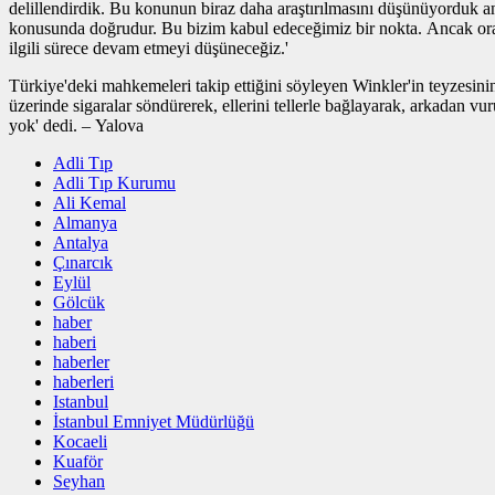
delillendirdik. Bu konunun biraz daha araştırılmasını düşünüyorduk a
konusunda doğrudur. Bu bizim kabul edeceğimiz bir nokta. Ancak orad
ilgili sürece devam etmeyi düşüneceğiz.'
Türkiye'deki mahkemeleri takip ettiğini söyleyen Winkler'in teyzesi
üzerinde sigaralar söndürerek, ellerini tellerle bağlayarak, arkadan 
yok' dedi. – Yalova
Adli Tıp
Adli Tıp Kurumu
Ali Kemal
Almanya
Antalya
Çınarcık
Eylül
Gölcük
haber
haberi
haberler
haberleri
Istanbul
İstanbul Emniyet Müdürlüğü
Kocaeli
Kuaför
Seyhan