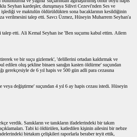
ah bulundurma ve yağma' suçlarından ağırlaştırılmış ömür boyu hapis
uklu Seyhan kardeşler, duruşmaya Silivri Cezevi'nden Ses ve
işlediği ve maktulün öldürüldükten sona bacaklarının kesildiğinin
ceza verilmesini talep etti. Savcı Üzmez, Hüseyin Muharrem Seyhan'a
i talep etti. Ali Kemal Seyhan ise 'Ben suçumu kabul ettim. Ailem
erek ve bir suçu gizlemek', 'delillerini ortadan kaldırmak ve
l edilen oluş şekline binaen sanığın kasten öldürme' suçundan
ğı gerekçesiyle de 6 yıl hapis ve 500 gün adli para cezasına
veya değiştirme' suçundan 4 yıl 6 ay hapis cezası istedi. Hüseyin
çe verdik. Sanıkların ve tanıkların ifadelerindeki bir takım
klamaları. Tabi ki öldürülen, katledilen kişinin ailesini bir nebze
lerindeki birtakım çelişkileri raporlarla beraber teyit ettik,