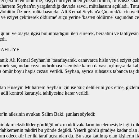
t çektirerek öldürme, kişiyi hürriyetinden yoksun kılma, ruhsatsız sil
harrem Seyhan'ın yargılandığı davada savcı, mütalaasını açıkladı. Tut
uhittin Üzmez, mütalaasında, Ali Kemal Seyhan'a Çınarcık'ta cinayeti 
 ve eziyet çektirerek öldürme' suçu yerine 'kasten öldürme' suçundan 
ve olayla ilgisi bulunmadığını ileri sürerek, beraatini ve tahliyesin
edi.
 TAHLİYE
 Ali Kemal Seyhan'ın 'tasarlayarak, canavarca hisle veya eziyet çektir
mek suçundan cezalandırılması istemiyle kamu davası açılmışsa da kabu
 ömür boyu hapis cezası verildi. Seyhan, ayrıca ruhsatsız tabanca taşıdı
n Hüseyin Muharrem Seyhan için ise 'suç delillerini yok etme, gizleme 
li kontrol kararıyla tahliyesine karar verildi.
in ailesinin avukatı Salim Baki, şunları söyledi:
takım eksiklikler gördüğümüz maddi vakaların incelemesiyle ilgili dilek
Mahkemenin takdiri bu yönde değildi. Yeterli gördü şimdiye kadar olan açı
ecektir her iki taraf açısından da. Bu suça katılmış olan kişilerin ifade