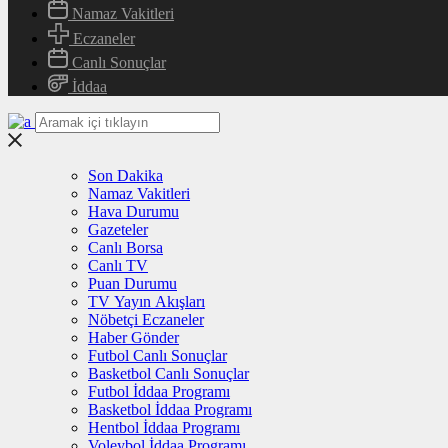
Namaz Vakitleri
Eczaneler
Canlı Sonuçlar
İddaa
Son Dakika
Namaz Vakitleri
Hava Durumu
Gazeteler
Canlı Borsa
Canlı TV
Puan Durumu
TV Yayın Akışları
Nöbetçi Eczaneler
Haber Gönder
Futbol Canlı Sonuçlar
Basketbol Canlı Sonuçlar
Futbol İddaa Programı
Basketbol İddaa Programı
Hentbol İddaa Programı
Voleybol İddaa Programı