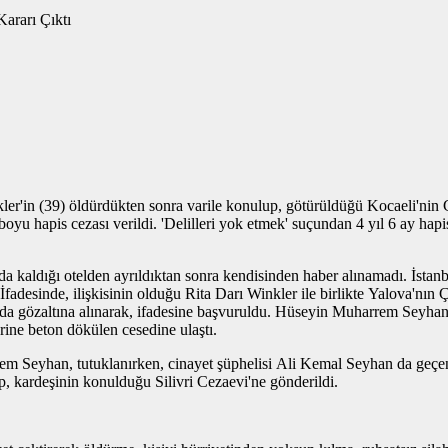
r'in (39) öldürdükten sonra varile konulup, götürüldüğü Kocaeli'nin G
oyu hapis cezası verildi. 'Delilleri yok etmek' suçundan 4 yıl 6 ay ha
'da kaldığı otelden ayrıldıktan sonra kendisinden haber alınamadı. İst
desinde, ilişkisinin olduğu Rita Darı Winkler ile birlikte Yalova'nın Çın
özaltına alınarak, ifadesine başvuruldu. Hüseyin Muharrem Seyhan'ın 
ine beton dökülen cesedine ulaştı.
Seyhan, tutuklanırken, cinayet şüphelisi Ali Kemal Seyhan da geçen y
, kardeşinin konulduğu Silivri Cezaevi'ne gönderildi.