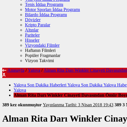
Tenis İddaa Programı
Motor Sporları İddaa Programı
Bilardo İddaa Programı
Dövizler
Kripto Paralar
Altınlar
Pariteler
Hisseler
Vizyondaki Filmler
Haftanın Filmleri
Popüler Fragmanlar
Vizyon Takvimi
Anasayfa
/
Yalova
/
Alman Rita Darı Winkler Cinayeti Davasında
Yalova Son Dakika Haberleri Yalova Son Dakika Yalova Haber
Yalova
Alman Rita Darı Winkler Cinayeti Davasından Ömür Boyu
389 kez okunmuştur
Yayınlanma Tarihi: 3 Nisan 2018 19:43
389
3 
Alman Rita Darı Winkler Cinay