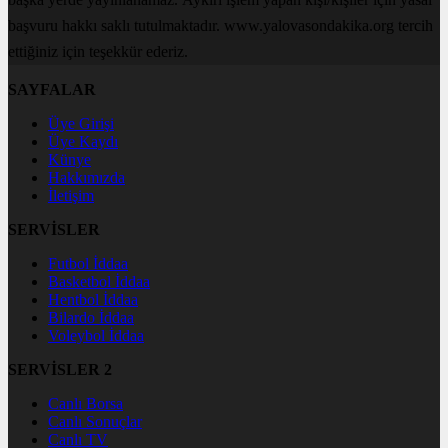
başvuru hakkı saklı tutulmaktadır. www.yalovasondakika.org tercih
ettiğiniz için teşekkür ederiz.
SAYFALAR
Üye Girişi
Üye Kaydı
Künye
Hakkımızda
İletişim
SERVİSLER
Futbol İddaa
Basketbol İddaa
Hentbol İddaa
Bilardo İddaa
Voleybol İddaa
SERVİSLER 2
Canlı Borsa
Canlı Sonuçlar
Canlı TV