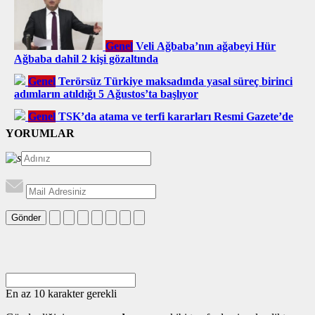
Genel
Veli Ağbaba’nın ağabeyi Hür
Ağbaba dahil 2 kişi gözaltında
Genel
Terörsüz Türkiye maksadında yasal süreç birinci
adımların atıldığı 5 Ağustos’ta başlıyor
Genel
TSK’da atama ve terfi kararları Resmi Gazete’de
YORUMLAR
Gönder
En az 10 karakter gerekli