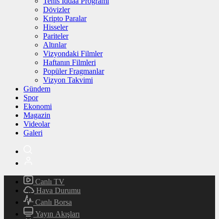
Tenis İddaa Programı
Dövizler
Kripto Paralar
Hisseler
Pariteler
Altınlar
Vizyondaki Filmler
Haftanın Filmleri
Popüler Fragmanlar
Vizyon Takvimi
Gündem
Spor
Ekonomi
Magazin
Videolar
Galeri
Canlı TV
Hava Durumu
Canlı Borsa
Yayın Akışları