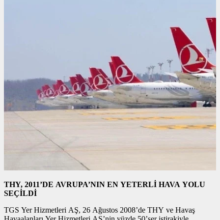
THY, 2011’DE AVRUPA’NIN EN YETERLİ HAVA YOLU
SEÇİLDİ
TGS Yer Hizmetleri AŞ, 26 Ağustos 2008’de THY ve Havaş
Havaalanları Yer Hizmetleri AŞ’nin yüzde 50’şer iştirakiyle