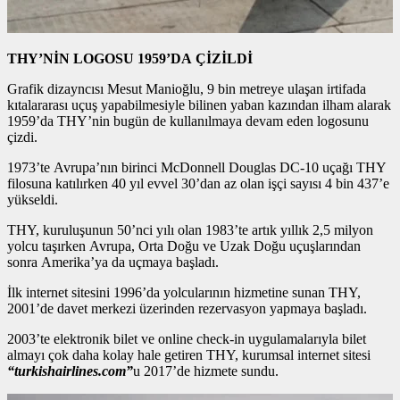
THY’NİN LOGOSU 1959’DA ÇİZİLDİ
Grafik dizayncısı Mesut Manioğlu, 9 bin metreye ulaşan irtifada
kıtalararası uçuş yapabilmesiyle bilinen yaban kazından ilham alarak
1959’da THY’nin bugün de kullanılmaya devam eden logosunu
çizdi.
1973’te Avrupa’nın birinci McDonnell Douglas DC-10 uçağı THY
filosuna katılırken 40 yıl evvel 30’dan az olan işçi sayısı 4 bin 437’e
yükseldi.
THY, kuruluşunun 50’nci yılı olan 1983’te artık yıllık 2,5 milyon
yolcu taşırken Avrupa, Orta Doğu ve Uzak Doğu uçuşlarından
sonra Amerika’ya da uçmaya başladı.
İlk internet sitesini 1996’da yolcularının hizmetine sunan THY,
2001’de davet merkezi üzerinden rezervasyon yapmaya başladı.
2003’te elektronik bilet ve online check-in uygulamalarıyla bilet
almayı çok daha kolay hale getiren THY, kurumsal internet sitesi
“turkishairlines.com”
u 2017’de hizmete sundu.