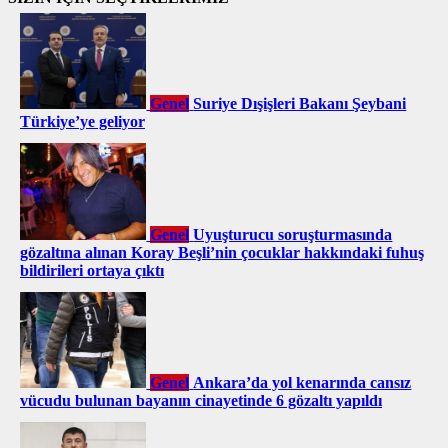
Genel
Suriye Dışişleri Bakanı Şeybani
Türkiye’ye geliyor
Genel
Uyuşturucu soruşturmasında
gözaltına alınan Koray Beşli’nin çocuklar hakkındaki fuhuş
bildirileri ortaya çıktı
Genel
Ankara’da yol kenarında cansız
vücudu bulunan bayanın cinayetinde 6 gözaltı yapıldı