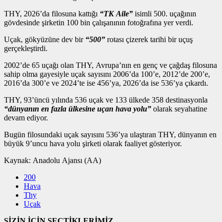
THY, 2026’da filosuna kattığı
“TK Aile”
isimli 500. uçağının
gövdesinde şirketin 100 bin çalışanının fotoğrafına yer verdi.
Uçak, gökyüzüne dev bir
“500”
rotası çizerek tarihi bir uçuş
gerçekleştirdi.
2002’de 65 uçağı olan THY, Avrupa’nın en genç ve çağdaş filosuna
sahip olma gayesiyle uçak sayısını 2006’da 100’e, 2012’de 200’e,
2016’da 300’e ve 2024’te ise 456’ya, 2026’da ise 536’ya çıkardı.
THY, 93’üncü yılında 536 uçak ve 133 ülkede 358 destinasyonla
“dünyanın en fazla ülkesine uçan hava yolu”
olarak seyahatine
devam ediyor.
Bugün filosundaki uçak sayısını 536’ya ulaştıran THY, dünyanın en
büyük 9’uncu hava yolu şirketi olarak faaliyet gösteriyor.
Kaynak:
Anadolu Ajansı (AA)
200
Hava
Thy
Uçak
SİZİN İÇİN SEÇTİKLERİMİZ