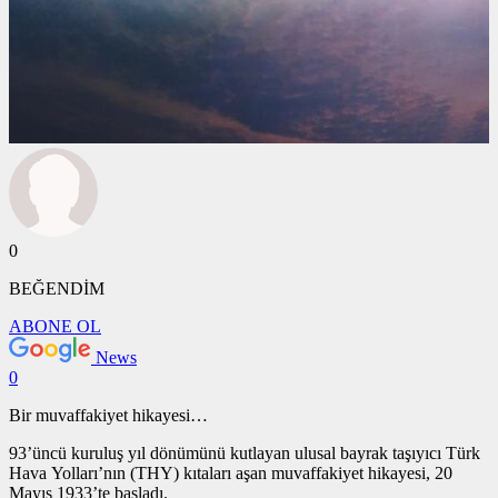
0
BEĞENDİM
ABONE OL
News
0
Bir muvaffakiyet hikayesi…
93’üncü kuruluş yıl dönümünü kutlayan ulusal bayrak taşıyıcı Türk
Hava Yolları’nın (THY) kıtaları aşan muvaffakiyet hikayesi, 20
Mayıs 1933’te başladı.