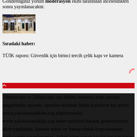
Gönderdiğiniz yorum
moderasyon
ekibi tarafından incelendikten
sonra yayınlanacaktır.
Sıradaki haber:
TÜİK raporu: Güvenlik için birinci tercih çelik kapı ve kamera
Türkiye'den ve Dünya’dan son dakika haberler, köşe yazıları,
magazinden siyasete, spordan seyahate bütün konuların tek adresi
www.yalovasondakika.org platformunda;
www.yalovasondakika.org haber içerikleri kaynak gösterilmeden
alıntı yapılamaz, kanuna aykırı ve izinsiz olarak kopyalanamaz,
başka yerde yayınlanamaz. Aykırı işlem yapan kişi/kişiler için yasal