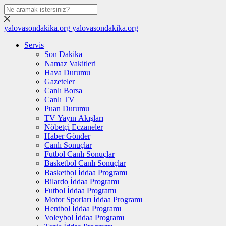
yalovasondakika.org
yalovasondakika.org
Servis
Son Dakika
Namaz Vakitleri
Hava Durumu
Gazeteler
Canlı Borsa
Canlı TV
Puan Durumu
TV Yayın Akışları
Nöbetçi Eczaneler
Haber Gönder
Canlı Sonuçlar
Futbol Canlı Sonuçlar
Basketbol Canlı Sonuçlar
Basketbol İddaa Programı
Bilardo İddaa Programı
Futbol İddaa Programı
Motor Sporları İddaa Programı
Hentbol İddaa Programı
Voleybol İddaa Programı