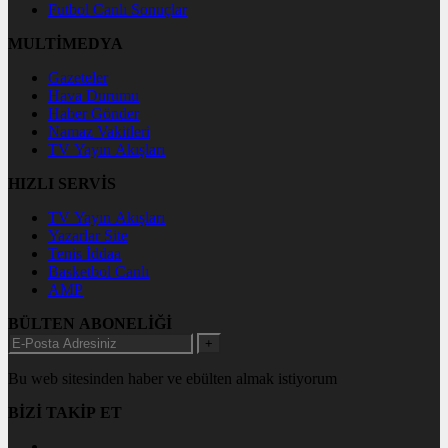
Futbol Canlı Sonuçlar
MULTİMEDYA
Gazeteler
Hava Durumu
Haber Gönder
Namaz Vakitleri
TV Yayın Akışları
HIZLI SERVİS
TV Yayın Akışları
Yazarlar Site
Tenis İddaa
Basketbol Canlı
AMP
BÜLTEN ABONELİĞİ
+
Bu web sitesinden haber ve ebülten almak istiyorum
BİZİ TAKİP ET