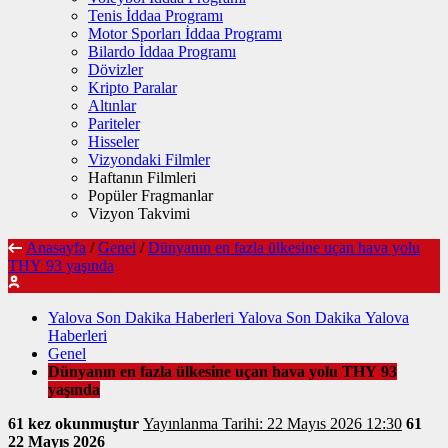
Tenis İddaa Programı
Motor Sporları İddaa Programı
Bilardo İddaa Programı
Dövizler
Kripto Paralar
Altınlar
Pariteler
Hisseler
Vizyondaki Filmler
Haftanın Filmleri
Popüler Fragmanlar
Vizyon Takvimi
Anasayfa
/
Genel
/
Dünyanın en fazla ülkesine uçan hava yolu
THY 93 yaşında
Yalova Son Dakika Haberleri Yalova Son Dakika Yalova
Haberleri
Genel
Dünyanın en fazla ülkesine uçan hava yolu THY 93
yaşında
61 kez okunmuştur
Yayınlanma Tarihi: 22 Mayıs 2026 12:30
61
22 Mayıs 2026