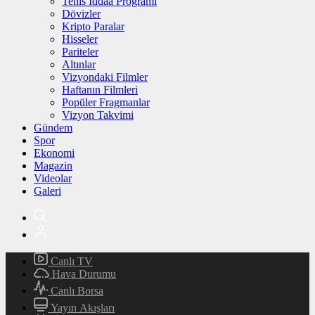
Tenis İddaa Programı
Dövizler
Kripto Paralar
Hisseler
Pariteler
Altınlar
Vizyondaki Filmler
Haftanın Filmleri
Popüler Fragmanlar
Vizyon Takvimi
Gündem
Spor
Ekonomi
Magazin
Videolar
Galeri
Canlı TV
Hava Durumu
Canlı Borsa
Yayın Akışları