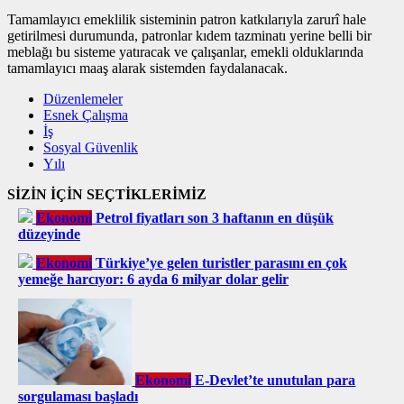
Tamamlayıcı emeklilik sisteminin patron katkılarıyla zarurî hale
getirilmesi durumunda, patronlar kıdem tazminatı yerine belli bir
meblağı bu sisteme yatıracak ve çalışanlar, emekli olduklarında
tamamlayıcı maaş alarak sistemden faydalanacak.
Düzenlemeler
Esnek Çalışma
İş
Sosyal Güvenlik
Yılı
SİZİN İÇİN SEÇTİKLERİMİZ
Ekonomi
Petrol fiyatları son 3 haftanın en düşük
düzeyinde
Ekonomi
Türkiye’ye gelen turistler parasını en çok
yemeğe harcıyor: 6 ayda 6 milyar dolar gelir
Ekonomi
E-Devlet’te unutulan para
sorgulaması başladı