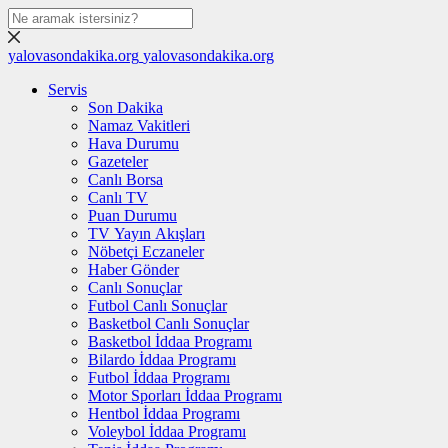
yalovasondakika.org
yalovasondakika.org
Servis
Son Dakika
Namaz Vakitleri
Hava Durumu
Gazeteler
Canlı Borsa
Canlı TV
Puan Durumu
TV Yayın Akışları
Nöbetçi Eczaneler
Haber Gönder
Canlı Sonuçlar
Futbol Canlı Sonuçlar
Basketbol Canlı Sonuçlar
Basketbol İddaa Programı
Bilardo İddaa Programı
Futbol İddaa Programı
Motor Sporları İddaa Programı
Hentbol İddaa Programı
Voleybol İddaa Programı