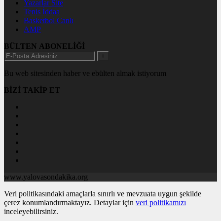
Yazarlar Site
Tenis İddaa
Basketbol Canlı
AMP
BÜLTEN ABONELİĞİ
+
Bu web sitesinden haber ve ebülten almak istiyorum
BİZİ TAKİP ET
www.yalovasondakika.org
Veri politikasındaki amaçlarla sınırlı ve mevzuata uygun şekilde
çerez konumlandırmaktayız. Detaylar için
veri politikamızı
inceleyebilirsiniz.