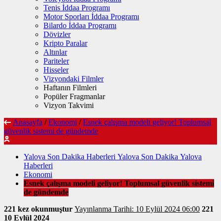
Tenis İddaa Programı
Motor Sporları İddaa Programı
Bilardo İddaa Programı
Dövizler
Kripto Paralar
Altınlar
Pariteler
Hisseler
Vizyondaki Filmler
Haftanın Filmleri
Popüler Fragmanlar
Vizyon Takvimi
Anasayfa
/
Ekonomi
/
Esnek çalışma modeli geliyor! Toplumsal
güvenlik sistemi de gündemde
Yalova Son Dakika Haberleri Yalova Son Dakika Yalova
Haberleri
Ekonomi
Esnek çalışma modeli geliyor! Toplumsal güvenlik sistemi
de gündemde
221 kez okunmuştur
Yayınlanma Tarihi: 10 Eylül 2024 06:00
221
10 Eylül 2024