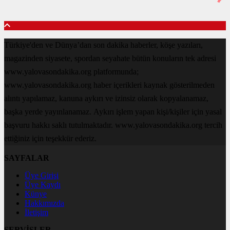
Türkiye'den ve Dünya’dan son dakika haberler, köşe yazıları,
magazinden siyasete, spordan seyahate bütün konuların tek adresi
www.yalovasondakika.org platformunda;
www.yalovasondakika.org haber içerikleri kaynak gösterilmeden
alıntı yapılamaz, kanuna aykırı ve izinsiz olarak kopyalanamaz,
başka yerde yayınlanamaz. Aykırı işlem yapan kişi/kişiler için yasal
başvuru hakkı saklı tutulmaktadır. www.yalovasondakika.org tercih
ettiğiniz için teşekkür ederiz.
SAYFALAR
Üye Girişi
Üye Kaydı
Künye
Hakkımızda
İletişim
SERVİSLER