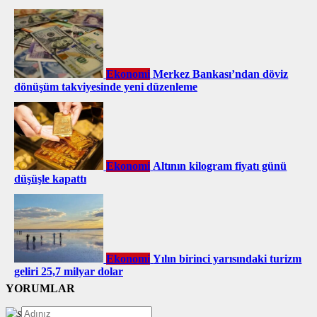
Ekonomi
Merkez Bankası’ndan döviz
dönüşüm takviyesinde yeni düzenleme
Ekonomi
Altının kilogram fiyatı günü
düşüşle kapattı
Ekonomi
Yılın birinci yarısındaki turizm
geliri 25,7 milyar dolar
YORUMLAR