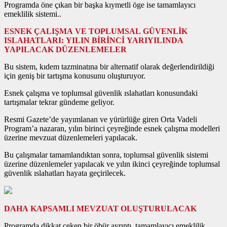
Programda öne çıkan bir başka kıymetli öge ise tamamlayıcı
emeklilik sistemi..
ESNEK ÇALIŞMA VE TOPLUMSAL GÜVENLİK
ISLAHATLARI: YILIN BİRİNCİ YARIYILINDA
YAPILACAK DÜZENLEMELER
Bu sistem, kıdem tazminatına bir alternatif olarak değerlendirildiği
için geniş bir tartışma konusunu oluşturuyor.
Esnek çalışma ve toplumsal güvenlik ıslahatları konusundaki
tartışmalar tekrar gündeme geliyor.
Resmi Gazete’de yayımlanan ve yürürlüğe giren Orta Vadeli
Program’a nazaran, yılın birinci çeyreğinde esnek çalışma modelleri
üzerine mevzuat düzenlemeleri yapılacak.
Bu çalışmalar tamamlandıktan sonra, toplumsal güvenlik sistemi
üzerine düzenlemeler yapılacak ve yılın ikinci çeyreğinde toplumsal
güvenlik ıslahatları hayata geçirilecek.
DAHA KAPSAMLI MEVZUAT OLUŞTURULACAK
Programda dikkat çeken bir öbür ayrıntı, tamamlayıcı emeklilik