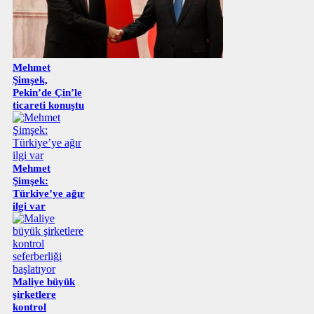
Mehmet
Şimşek,
Pekin’de Çin’le
ticareti konuştu
Mehmet
Şimşek:
Türkiye’ye ağır
ilgi var
Maliye büyük
şirketlere
kontrol