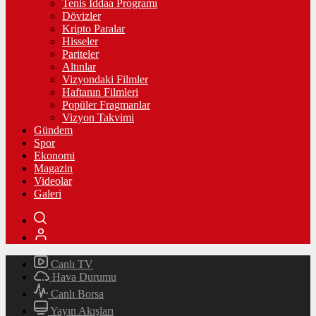
Tenis İddaa Programı
Dövizler
Kripto Paralar
Hisseler
Pariteler
Altınlar
Vizyondaki Filmler
Haftanın Filmleri
Popüler Fragmanlar
Vizyon Takvimi
Gündem
Spor
Ekonomi
Magazin
Videolar
Galeri
Canlı TV
Hava Durumu
Canlı Borsa
Yayın Akışları