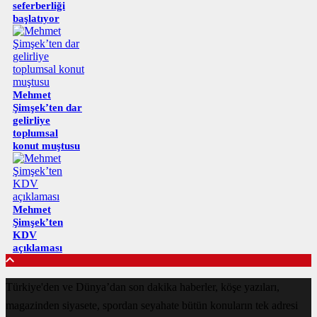
seferberliği
başlatıyor
Mehmet
Şimşek’ten dar
gelirliye
toplumsal
konut muştusu
Mehmet
Şimşek’ten
KDV
açıklaması
Türkiye'den ve Dünya’dan son dakika haberler, köşe yazıları,
magazinden siyasete, spordan seyahate bütün konuların tek adresi