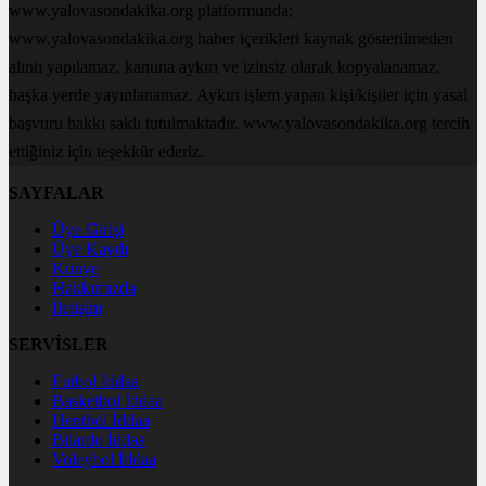
www.yalovasondakika.org platformunda;
www.yalovasondakika.org haber içerikleri kaynak gösterilmeden
alıntı yapılamaz, kanuna aykırı ve izinsiz olarak kopyalanamaz,
başka yerde yayınlanamaz. Aykırı işlem yapan kişi/kişiler için yasal
başvuru hakkı saklı tutulmaktadır. www.yalovasondakika.org tercih
ettiğiniz için teşekkür ederiz.
SAYFALAR
Üye Girişi
Üye Kaydı
Künye
Hakkımızda
İletişim
SERVİSLER
Futbol İddaa
Basketbol İddaa
Hentbol İddaa
Bilardo İddaa
Voleybol İddaa