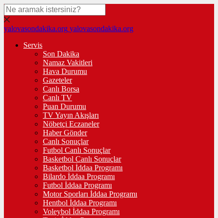
yalovasondakika.org
yalovasondakika.org
Servis
Son Dakika
Namaz Vakitleri
Hava Durumu
Gazeteler
Canlı Borsa
Canlı TV
Puan Durumu
TV Yayın Akışları
Nöbetçi Eczaneler
Haber Gönder
Canlı Sonuçlar
Futbol Canlı Sonuçlar
Basketbol Canlı Sonuçlar
Basketbol İddaa Programı
Bilardo İddaa Programı
Futbol İddaa Programı
Motor Sporları İddaa Programı
Hentbol İddaa Programı
Voleybol İddaa Programı