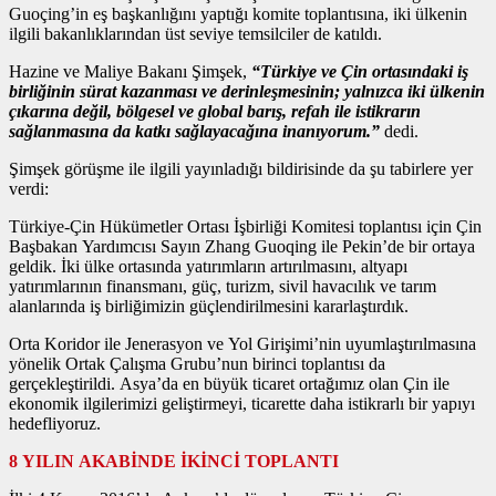
Guoçing’in eş başkanlığını yaptığı komite toplantısına, iki ülkenin
ilgili bakanlıklarından üst seviye temsilciler de katıldı.
Hazine ve Maliye Bakanı Şimşek,
“Türkiye ve Çin ortasındaki iş
birliğinin sürat kazanması ve derinleşmesinin; yalnızca iki ülkenin
çıkarına değil, bölgesel ve global barış, refah ile istikrarın
sağlanmasına da katkı sağlayacağına inanıyorum.”
dedi.
Şimşek görüşme ile ilgili yayınladığı bildirisinde da şu tabirlere yer
verdi:
Türkiye-Çin Hükümetler Ortası İşbirliği Komitesi toplantısı için Çin
Başbakan Yardımcısı Sayın Zhang Guoqing ile Pekin’de bir ortaya
geldik. İki ülke ortasında yatırımların artırılmasını, altyapı
yatırımlarının finansmanı, güç, turizm, sivil havacılık ve tarım
alanlarında iş birliğimizin güçlendirilmesini kararlaştırdık.
Orta Koridor ile Jenerasyon ve Yol Girişimi’nin uyumlaştırılmasına
yönelik Ortak Çalışma Grubu’nun birinci toplantısı da
gerçekleştirildi. Asya’da en büyük ticaret ortağımız olan Çin ile
ekonomik ilgilerimizi geliştirmeyi, ticarette daha istikrarlı bir yapıyı
hedefliyoruz.
8 YILIN AKABİNDE İKİNCİ TOPLANTI