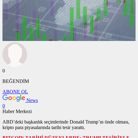
0
BEĞENDİM
ABONE OL
News
0
Haber Merkezi
ABD’deki başkanlık seçimlerinde Donald Trump’ın önde olması,
kripto para piyasalarında tarihi tesir yarattı.
BITCOIN TARİHİ DÜZEYLERDE: TRUMP TESİRİYLE