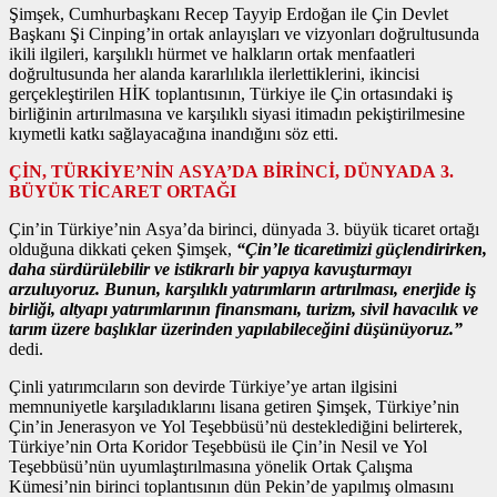
Şimşek, Cumhurbaşkanı Recep Tayyip Erdoğan ile Çin Devlet
Başkanı Şi Cinping’in ortak anlayışları ve vizyonları doğrultusunda
ikili ilgileri, karşılıklı hürmet ve halkların ortak menfaatleri
doğrultusunda her alanda kararlılıkla ilerlettiklerini, ikincisi
gerçekleştirilen HİK toplantısının, Türkiye ile Çin ortasındaki iş
birliğinin artırılmasına ve karşılıklı siyasi itimadın pekiştirilmesine
kıymetli katkı sağlayacağına inandığını söz etti.
ÇİN, TÜRKİYE’NİN ASYA’DA BİRİNCİ, DÜNYADA 3.
BÜYÜK TİCARET ORTAĞI
Çin’in Türkiye’nin Asya’da birinci, dünyada 3. büyük ticaret ortağı
olduğuna dikkati çeken Şimşek,
“Çin’le ticaretimizi güçlendirirken,
daha sürdürülebilir ve istikrarlı bir yapıya kavuşturmayı
arzuluyoruz. Bunun, karşılıklı yatırımların artırılması, enerjide iş
birliği, altyapı yatırımlarının finansmanı, turizm, sivil havacılık ve
tarım üzere başlıklar üzerinden yapılabileceğini düşünüyoruz.”
dedi.
Çinli yatırımcıların son devirde Türkiye’ye artan ilgisini
memnuniyetle karşıladıklarını lisana getiren Şimşek, Türkiye’nin
Çin’in Jenerasyon ve Yol Teşebbüsü’nü desteklediğini belirterek,
Türkiye’nin Orta Koridor Teşebbüsü ile Çin’in Nesil ve Yol
Teşebbüsü’nün uyumlaştırılmasına yönelik Ortak Çalışma
Kümesi’nin birinci toplantısının dün Pekin’de yapılmış olmasını