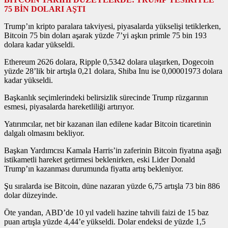
75 BİN DOLARI AŞTI
Trump’ın kripto paralara takviyesi, piyasalarda yükselişi tetiklerken,
Bitcoin 75 bin doları aşarak yüzde 7’yi aşkın primle 75 bin 193
dolara kadar yükseldi.
Ethereum 2626 dolara, Ripple 0,5342 dolara ulaşırken, Dogecoin
yüzde 28’lik bir artışla 0,21 dolara, Shiba Inu ise 0,00001973 dolara
kadar yükseldi.
Başkanlık seçimlerindeki belirsizlik sürecinde Trump rüzgarının
esmesi, piyasalarda hareketliliği artırıyor.
Yatırımcılar, net bir kazanan ilan edilene kadar Bitcoin ticaretinin
dalgalı olmasını bekliyor.
Başkan Yardımcısı Kamala Harris’in zaferinin Bitcoin fiyatına aşağı
istikametli hareket getirmesi beklenirken, eski Lider Donald
Trump’ın kazanması durumunda fiyatta artış bekleniyor.
Şu sıralarda ise Bitcoin, düne nazaran yüzde 6,75 artışla 73 bin 886
dolar düzeyinde.
Öte yandan, ABD’de 10 yıl vadeli hazine tahvili faizi de 15 baz
puan artışla yüzde 4,44’e yükseldi. Dolar endeksi de yüzde 1,5