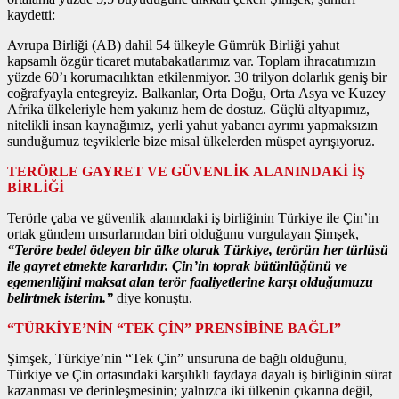
kaydetti:
Avrupa Birliği (AB) dahil 54 ülkeyle Gümrük Birliği yahut
kapsamlı özgür ticaret mutabakatlarımız var. Toplam ihracatımızın
yüzde 60’ı korumacılıktan etkilenmiyor. 30 trilyon dolarlık geniş bir
coğrafyayla entegreyiz. Balkanlar, Orta Doğu, Orta Asya ve Kuzey
Afrika ülkeleriyle hem yakınız hem de dostuz. Güçlü altyapımız,
nitelikli insan kaynağımız, yerli yahut yabancı ayrımı yapmaksızın
sunduğumuz teşviklerle bize misal ülkelerden müspet ayrışıyoruz.
TERÖRLE GAYRET VE GÜVENLİK ALANINDAKİ İŞ
BİRLİĞİ
Terörle çaba ve güvenlik alanındaki iş birliğinin Türkiye ile Çin’in
ortak gündem unsurlarından biri olduğunu vurgulayan Şimşek,
“Teröre bedel ödeyen bir ülke olarak Türkiye, terörün her türlüsü
ile gayret etmekte kararlıdır. Çin’in toprak bütünlüğünü ve
egemenliğini maksat alan terör faaliyetlerine karşı olduğumuzu
belirtmek isterim.”
diye konuştu.
“TÜRKİYE’NİN “TEK ÇİN” PRENSİBİNE BAĞLI”
Şimşek, Türkiye’nin “Tek Çin” unsuruna de bağlı olduğunu,
Türkiye ve Çin ortasındaki karşılıklı faydaya dayalı iş birliğinin sürat
kazanması ve derinleşmesinin; yalnızca iki ülkenin çıkarına değil,