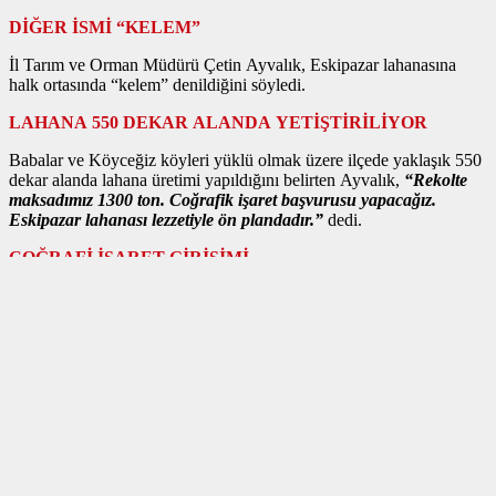
DİĞER İSMİ “KELEM”
İl Tarım ve Orman Müdürü Çetin Ayvalık, Eskipazar lahanasına
halk ortasında “kelem” denildiğini söyledi.
LAHANA 550 DEKAR ALANDA YETİŞTİRİLİYOR
Babalar ve Köyceğiz köyleri yüklü olmak üzere ilçede yaklaşık 550
dekar alanda lahana üretimi yapıldığını belirten Ayvalık,
“Rekolte
maksadımız 1300 ton. Coğrafik işaret başvurusu yapacağız.
Eskipazar lahanası lezzetiyle ön plandadır.”
dedi.
COĞRAFİ İŞARET GİRİŞİMİ
Kendine has aroması, lezzeti, yumuşaklığı ve 20 kilograma kadar
baş çıkartabilmesiyle bilinen lahanaya coğrafik işaret alınması için
Türk Patent ve Marka Kurumuna müracaat yapılacak.
“SATIŞIMIZDA SIKINTI YOK”
Babalar köyü muhtarı Dursun Yaman da 1991’den bu yana seracılık
yaptığını kaydetti. Lahana, biber, patlıcan ve salatalık yetiştirdiğini
aktaran Yaman, şöyle konuştu:
Köylülerim de genelde lahana ve seracılıkla uğraşıyor. 3 dönüm