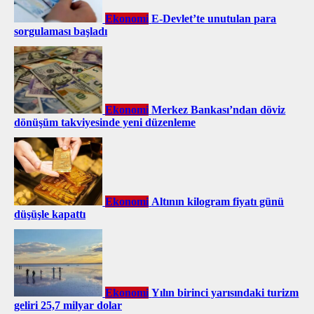
Ekonomi
E-Devlet’te unutulan para
sorgulaması başladı
Ekonomi
Merkez Bankası’ndan döviz
dönüşüm takviyesinde yeni düzenleme
Ekonomi
Altının kilogram fiyatı günü
düşüşle kapattı
Ekonomi
Yılın birinci yarısındaki turizm
geliri 25,7 milyar dolar