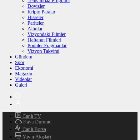
Tenis İddaa Programı
Dövizler
Kripto Paralar
Hisseler
Pariteler
Altınlar
Vizyondaki Filmler
Haftanın Filmleri
Popüler Fragmanlar
Vizyon Takvimi
Gündem
Spor
Ekonomi
Magazin
Videolar
Galeri
Canlı TV
Hava Durumu
Canlı Borsa
Yayın Akışları