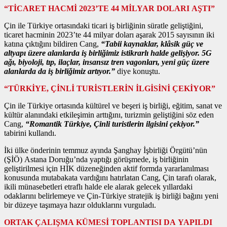
“TİCARET HACMİ 2023’TE 44 MİLYAR DOLARI AŞTI”
Çin ile Türkiye ortasındaki ticari iş birliğinin süratle geliştiğini,
ticaret hacminin 2023’te 44 milyar doları aşarak 2015 sayısının iki
katına çıktığını bildiren Cang,
“Tabii kaynaklar, klâsik güç ve
altyapı üzere alanlarda iş birliğimiz istikrarlı halde gelişiyor. 5G
ağı, biyoloji, tıp, ilaçlar, insansız tren vagonları, yeni güç üzere
alanlarda da iş birliğimiz artıyor.”
diye konuştu.
“TÜRKİYE, ÇİNLİ TURİSTLERİN İLGİSİNİ ÇEKİYOR”
Çin ile Türkiye ortasında kültürel ve beşeri iş birliği, eğitim, sanat ve
kültür alanındaki etkileşimin arttığını, turizmin geliştiğini söz eden
Cang,
“Romantik Türkiye, Çinli turistlerin ilgisini çekiyor.”
tabirini kullandı.
İki ülke önderinin temmuz ayında Şanghay İşbirliği Örgütü’nün
(ŞİÖ) Astana Doruğu’nda yaptığı görüşmede, iş birliğinin
geliştirilmesi için HİK düzeneğinden aktif formda yararlanılması
konusunda mutabakata vardığını hatırlatan Cang, Çin tarafı olarak,
ikili münasebetleri etraflı halde ele alarak gelecek yıllardaki
odaklarını belirlemeye ve Çin-Türkiye stratejik iş birliği bağını yeni
bir düzeye taşımaya hazır olduklarını vurguladı.
ORTAK ÇALIŞMA KÜMESİ TOPLANTISI DA YAPILDI