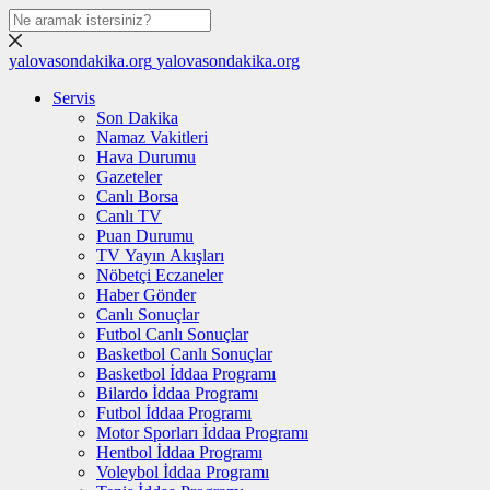
yalovasondakika.org
yalovasondakika.org
Servis
Son Dakika
Namaz Vakitleri
Hava Durumu
Gazeteler
Canlı Borsa
Canlı TV
Puan Durumu
TV Yayın Akışları
Nöbetçi Eczaneler
Haber Gönder
Canlı Sonuçlar
Futbol Canlı Sonuçlar
Basketbol Canlı Sonuçlar
Basketbol İddaa Programı
Bilardo İddaa Programı
Futbol İddaa Programı
Motor Sporları İddaa Programı
Hentbol İddaa Programı
Voleybol İddaa Programı