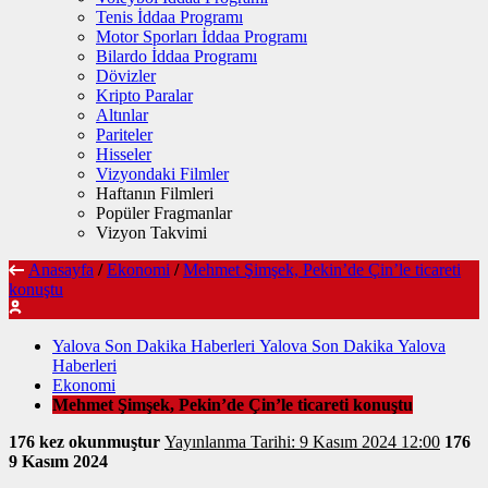
Tenis İddaa Programı
Motor Sporları İddaa Programı
Bilardo İddaa Programı
Dövizler
Kripto Paralar
Altınlar
Pariteler
Hisseler
Vizyondaki Filmler
Haftanın Filmleri
Popüler Fragmanlar
Vizyon Takvimi
Anasayfa
/
Ekonomi
/
Mehmet Şimşek, Pekin’de Çin’le ticareti
konuştu
Yalova Son Dakika Haberleri Yalova Son Dakika Yalova
Haberleri
Ekonomi
Mehmet Şimşek, Pekin’de Çin’le ticareti konuştu
176 kez okunmuştur
Yayınlanma Tarihi: 9 Kasım 2024 12:00
176
9 Kasım 2024