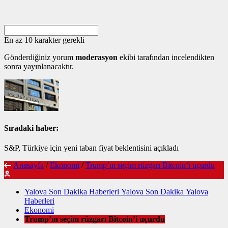
En az 10 karakter gerekli
Gönderdiğiniz yorum
moderasyon
ekibi tarafından incelendikten
sonra yayınlanacaktır.
Sıradaki haber:
S&P, Türkiye için yeni taban fiyat beklentisini açıkladı
Anasayfa
/
Ekonomi
/
Trump’ın seçim rüzgarı Bitcoin’i uçurdu
Yalova Son Dakika Haberleri Yalova Son Dakika Yalova
Haberleri
Ekonomi
Trump’ın seçim rüzgarı Bitcoin’i uçurdu