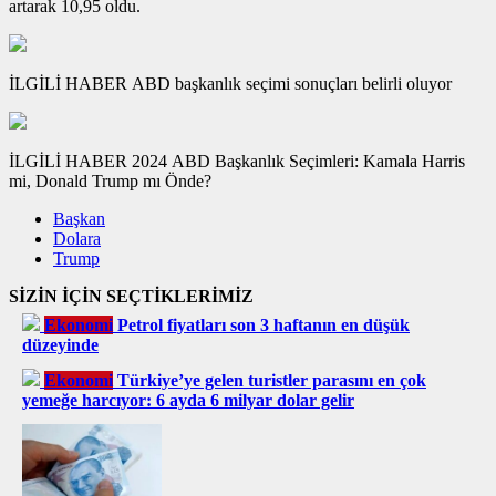
artarak 10,95 oldu.
İLGİLİ HABER
ABD başkanlık seçimi sonuçları belirli oluyor
İLGİLİ HABER
2024 ABD Başkanlık Seçimleri: Kamala Harris
mi, Donald Trump mı Önde?
Başkan
Dolara
Trump
SİZİN İÇİN SEÇTİKLERİMİZ
Ekonomi
Petrol fiyatları son 3 haftanın en düşük
düzeyinde
Ekonomi
Türkiye’ye gelen turistler parasını en çok
yemeğe harcıyor: 6 ayda 6 milyar dolar gelir