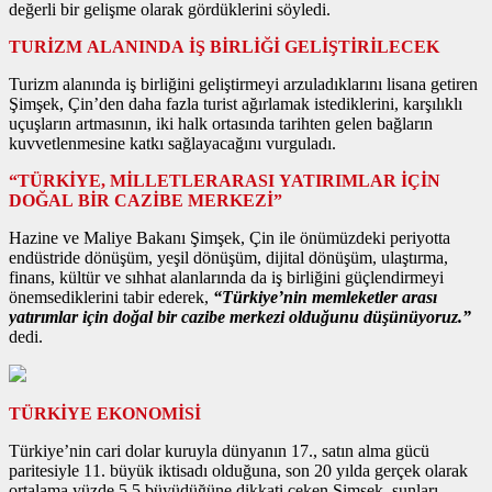
değerli bir gelişme olarak gördüklerini söyledi.
TURİZM ALANINDA İŞ BİRLİĞİ GELİŞTİRİLECEK
Turizm alanında iş birliğini geliştirmeyi arzuladıklarını lisana getiren
Şimşek, Çin’den daha fazla turist ağırlamak istediklerini, karşılıklı
uçuşların artmasının, iki halk ortasında tarihten gelen bağların
kuvvetlenmesine katkı sağlayacağını vurguladı.
“TÜRKİYE, MİLLETLERARASI YATIRIMLAR İÇİN
DOĞAL BİR CAZİBE MERKEZİ”
Hazine ve Maliye Bakanı Şimşek, Çin ile önümüzdeki periyotta
endüstride dönüşüm, yeşil dönüşüm, dijital dönüşüm, ulaştırma,
finans, kültür ve sıhhat alanlarında da iş birliğini güçlendirmeyi
önemsediklerini tabir ederek,
“Türkiye’nin memleketler arası
yatırımlar için doğal bir cazibe merkezi olduğunu düşünüyoruz.”
dedi.
TÜRKİYE EKONOMİSİ
Türkiye’nin cari dolar kuruyla dünyanın 17., satın alma gücü
paritesiyle 11. büyük iktisadı olduğuna, son 20 yılda gerçek olarak
ortalama yüzde 5,5 büyüdüğüne dikkati çeken Şimşek, şunları