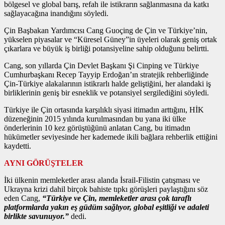
bölgesel ve global barış, refah ile istikrarın sağlanmasına da katkı
sağlayacağına inandığını söyledi.
Çin Başbakan Yardımcısı Cang Guoçing de Çin ve Türkiye’nin,
yükselen piyasalar ve “Küresel Güney”in üyeleri olarak geniş ortak
çıkarlara ve büyük iş birliği potansiyeline sahip olduğunu belirtti.
Cang, son yıllarda Çin Devlet Başkanı Şi Cinping ve Türkiye
Cumhurbaşkanı Recep Tayyip Erdoğan’ın stratejik rehberliğinde
Çin-Türkiye alakalarının istikrarlı halde geliştiğini, her alandaki iş
birliklerinin geniş bir esneklik ve potansiyel sergilediğini söyledi.
Türkiye ile Çin ortasında karşılıklı siyasi itimadın arttığını, HİK
düzeneğinin 2015 yılında kurulmasından bu yana iki ülke
önderlerinin 10 kez görüştüğünü anlatan Cang, bu itimadın
hükümetler seviyesinde her kademede ikili bağlara rehberlik ettiğini
kaydetti.
AYNI GÖRÜŞTELER
İki ülkenin memleketler arası alanda İsrail-Filistin çatışması ve
Ukrayna krizi dahil birçok bahiste tıpkı görüşleri paylaştığını söz
eden Cang,
“Türkiye ve Çin, memleketler arası çok taraflı
platformlarda yakın eş güdüm sağlıyor, global eşitliği ve adaleti
birlikte savunuyor.”
dedi.