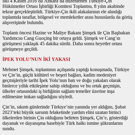
İlki 4 Kasım 2016’da Ankara’da düzenlenen Türkiye-Çin
Hükümetler Ortası İşbirliği Komitesi Toplantısı, 8 yılın akabinde
tekrar gerçekleştirildi. Türkiye-Çin ikili alakalarının ele alındığı
toplantıda taraflar, bölgesel ve memleketler arası hususlarda da görüş
alışverişinde bulundu.
Toplantı öncesi Hazine ve Maliye Bakanı Şimşek ile Çin Başbakan
Yardımcısı Cang Guoçing bir ortaya geldi. Şimşek ve Cang’ın
görüşmesi yaklaşık 45 dakika sürdü. Daha sonra heyetler ortası
görüşmeye geçildi.
İPEK YOLU’NUN İKİ YAKASI
Mehmet Şimşek, toplantının açılışında yaptığı konuşmada, Türkiye
ve Çin’in, güçlü kültürel ve beşeri bağları, kadim medeniyet
geçmişleriyle tarihi İpek Yolu’nun batı ve doğu yakaları olarak
binlerce yıllık etkileşime sahip olduğunu ve bu ortak geçmişin,
ülkeler ortasındaki iş birliğinin sağlam temeller üzerine inşa
edilmesine imkan sağladığını söyledi.
Çin’in, sıkıntı günlerinde Türkiye’nin yanında yer aldığını, Şubat
2023’teki büyük sarsıntı felaketinde yardım elini uzatan birinci
ülkelerden birinin Çin olduğunu belirten Şimşek, Çin’e, gösterdiği
dayanak ve dayanışma hasebiyle Türk halkı ismine şükranlarını
sundu.