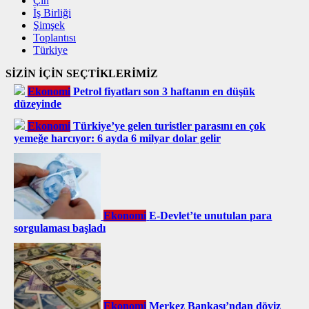
Çin
İş Birliği
Şimşek
Toplantısı
Türkiye
SİZİN İÇİN SEÇTİKLERİMİZ
Ekonomi
Petrol fiyatları son 3 haftanın en düşük
düzeyinde
Ekonomi
Türkiye’ye gelen turistler parasını en çok
yemeğe harcıyor: 6 ayda 6 milyar dolar gelir
Ekonomi
E-Devlet’te unutulan para
sorgulaması başladı
Ekonomi
Merkez Bankası’ndan döviz