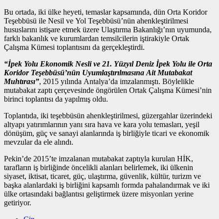
Bu ortada, iki ülke heyeti, temaslar kapsamında, dün Orta Koridor
Teşebbüsü ile Nesil ve Yol Teşebbüsü’nün ahenkleştirilmesi
hususlarını istişare etmek üzere Ulaştırma Bakanlığı’nın uyumunda,
farklı bakanlık ve kurumlardan temsilcilerin iştirakiyle Ortak
Çalışma Kümesi toplantısını da gerçekleştirdi.
“İpek Yolu Ekonomik Nesli ve 21. Yüzyıl Deniz İpek Yolu ile Orta
Koridor Teşebbüsü’nün Uyumlaştırılmasına Ait Mutabakat
Muhtırası”
, 2015 yılında Antalya’da imzalanmıştı. Böylelikle
mutabakat zaptı çerçevesinde öngörülen Ortak Çalışma Kümesi’nin
birinci toplantısı da yapılmış oldu.
Toplantıda, iki teşebbüsün ahenkleştirilmesi, güzergahlar üzerindeki
altyapı yatırımlarının yanı sıra hava ve kara yolu temasları, yeşil
dönüşüm, güç ve sanayi alanlarında iş birliğiyle ticari ve ekonomik
mevzular da ele alındı.
Pekin’de 2015’te imzalanan mutabakat zaptıyla kurulan HİK,
tarafların iş birliğinde öncelikli alanları belirlemek, iki ülkenin
siyaset, iktisat, ticaret, güç, ulaştırma, güvenlik, kültür, turizm ve
başka alanlardaki iş birliğini kapsamlı formda pahalandırmak ve iki
ülke ortasındaki bağlantısı geliştirmek üzere misyonları yerine
getiriyor.