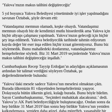
‘Yalova’mızın makus talihini değiştireceğiz’
5 yıl boyunca Yalova Belediyesi yönetiminde iyi işler yapılmadığını
savunan Öztabak, şöyle devam etti:
‘Vatandaşımız memnun olamadı, keşke olsaydı. Vatandaşımız
memnun olsaydı biz de kendimizi mutlu hissederdik ama Yalova için
hiçbir altyapı çalışması yapılmadı. Yalova’mızın geleceği için hiçbir
şey inşa edilmedi. Yalova belediyecilik tarihinde tahmin ediyorum
kayda değer bir eser inşa edilen hiçbir icraat göremiyoruz. Bunu biz
söylemedik. Bunu mahalledeki dostlarımız, vatandaşlarımız
hemşehrilerine söyledi. Biz 31 Mart 2019 seçimlerinde Yalova’mızın
makus talihini değiştireceğiz inşallah.’
Cumhurbaşkanı Recep Tayyip Erdoğan’ın adaylığını açıklamasının
ardından bir talimat verdiğini söyleyen Öztabak, şu
değerlendirmelerde bulundu:
‘Yalova’daki mesele sadece Yalova’nın meselesi olmaktan çıktı.
Burada ülkemizin 81 vilayetinden hemşehrilerimiz yaşıyor.
Dolayısıyla bütün ülkenin gözü, kulağı burada. Bunu böyle bilelim.
Sayın Cumhurbaşkanımız, ‘Seçimleri muhakkak alacaksınız.’ dedi.
Yalova’yı AK Parti belediyeciliğiyle buluşturacağız. Ondan sonra da
hep birlikte 31 Mart 2019’dan sonra hep birlikte Yalova’nın yeniden
kalkındırmaya, yeniden daha güzel, daha müreffeh, yaşanabilir bir