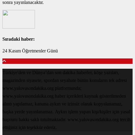
sonra yayınlanacaktır.
Sıradaki haber:
24 Kasım Öğretmenler Günü
Türkiye'den ve Dünya’dan son dakika haberler, köşe yazıları,
magazinden siyasete, spordan seyahate bütün konuların tek adresi
www.yalovasondakika.org platformunda;
www.yalovasondakika.org haber içerikleri kaynak gösterilmeden
alıntı yapılamaz, kanuna aykırı ve izinsiz olarak kopyalanamaz,
başka yerde yayınlanamaz. Aykırı işlem yapan kişi/kişiler için yasal
başvuru hakkı saklı tutulmaktadır. www.yalovasondakika.org tercih
ettiğiniz için teşekkür ederiz.