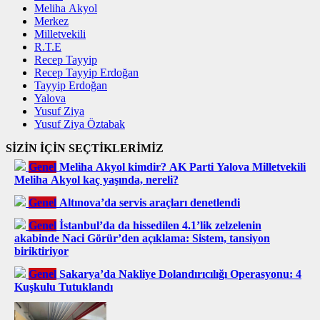
Meliha Akyol
Merkez
Milletvekili
R.T.E
Recep Tayyip
Recep Tayyip Erdoğan
Tayyip Erdoğan
Yalova
Yusuf Ziya
Yusuf Ziya Öztabak
SİZİN İÇİN SEÇTİKLERİMİZ
Genel
Meliha Akyol kimdir? AK Parti Yalova Milletvekili
Meliha Akyol kaç yaşında, nereli?
Genel
Altınova’da servis araçları denetlendi
Genel
İstanbul’da da hissedilen 4.1’lik zelzelenin
akabinde Naci Görür’den açıklama: Sistem, tansiyon
biriktiriyor
Genel
Sakarya’da Nakliye Dolandırıcılığı Operasyonu: 4
Kuşkulu Tutuklandı