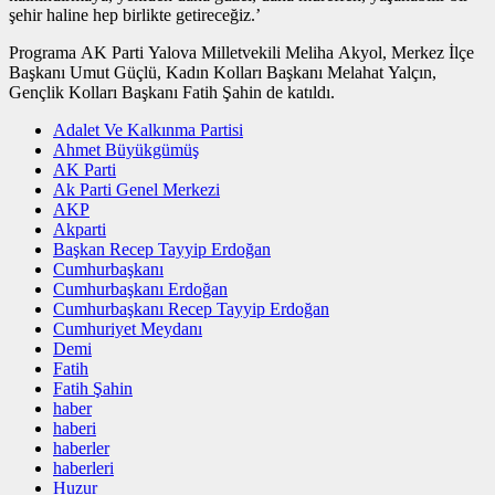
şehir haline hep birlikte getireceğiz.’
Programa AK Parti Yalova Milletvekili Meliha Akyol, Merkez İlçe
Başkanı Umut Güçlü, Kadın Kolları Başkanı Melahat Yalçın,
Gençlik Kolları Başkanı Fatih Şahin de katıldı.
Adalet Ve Kalkınma Partisi
Ahmet Büyükgümüş
AK Parti
Ak Parti Genel Merkezi
AKP
Akparti
Başkan Recep Tayyip Erdoğan
Cumhurbaşkanı
Cumhurbaşkanı Erdoğan
Cumhurbaşkanı Recep Tayyip Erdoğan
Cumhuriyet Meydanı
Demi
Fatih
Fatih Şahin
haber
haberi
haberler
haberleri
Huzur