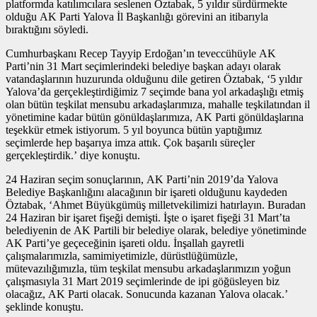
platformda katılımcılara seslenen Öztabak, 5 yıldır sürdürmekte
olduğu AK Parti Yalova İl Başkanlığı görevini an itibarıyla
bıraktığını söyledi.
Cumhurbaşkanı Recep Tayyip Erdoğan’ın teveccühüyle AK
Parti’nin 31 Mart seçimlerindeki belediye başkan adayı olarak
vatandaşlarının huzurunda olduğunu dile getiren Öztabak, ‘5 yıldır
Yalova’da gerçekleştirdiğimiz 7 seçimde bana yol arkadaşlığı etmiş
olan bütün teşkilat mensubu arkadaşlarımıza, mahalle teşkilatından il
yönetimine kadar bütün gönüldaşlarımıza, AK Parti gönüldaşlarına
teşekkür etmek istiyorum. 5 yıl boyunca bütün yaptığımız
seçimlerde hep başarıya imza attık. Çok başarılı süreçler
gerçekleştirdik.’ diye konuştu.
24 Haziran seçim sonuçlarının, AK Parti’nin 2019’da Yalova
Belediye Başkanlığını alacağının bir işareti olduğunu kaydeden
Öztabak, ‘Ahmet Büyükgümüş milletvekilimizi hatırlayın. Buradan
24 Haziran bir işaret fişeği demişti. İşte o işaret fişeği 31 Mart’ta
belediyenin de AK Partili bir belediye olarak, belediye yönetiminde
AK Parti’ye geçeceğinin işareti oldu. İnşallah gayretli
çalışmalarımızla, samimiyetimizle, dürüstlüğümüzle,
mütevazılığımızla, tüm teşkilat mensubu arkadaşlarımızın yoğun
çalışmasıyla 31 Mart 2019 seçimlerinde de ipi göğüsleyen biz
olacağız, AK Parti olacak. Sonucunda kazanan Yalova olacak.’
şeklinde konuştu.