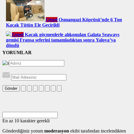
Genel
Osmangazi Köprüsü’nde 6 Ton
Kaçak Tütün Ele Geçirildi
Genel
Kaçak göçmenlerle alıkonulan Galata Seaways
gemisi Fransa seferini tamamladıktan sonra Yalova’ya
döndü
YORUMLAR
Gönder
En az 10 karakter gerekli
Gönderdiğiniz yorum
moderasyon
ekibi tarafından incelendikten