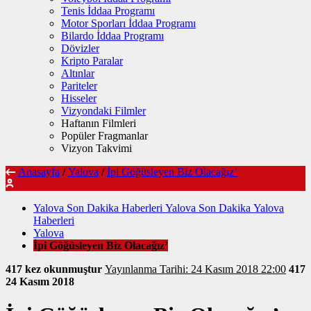
Tenis İddaa Programı
Motor Sporları İddaa Programı
Bilardo İddaa Programı
Dövizler
Kripto Paralar
Altınlar
Pariteler
Hisseler
Vizyondaki Filmler
Haftanın Filmleri
Popüler Fragmanlar
Vizyon Takvimi
Anasayfa
/
Yalova
/
İpi Göğüsleyen Biz Olacağız’
Yalova Son Dakika Haberleri Yalova Son Dakika Yalova
Haberleri
Yalova
İpi Göğüsleyen Biz Olacağız’
417 kez okunmuştur
Yayınlanma Tarihi: 24 Kasım 2018 22:00
417
24 Kasım 2018