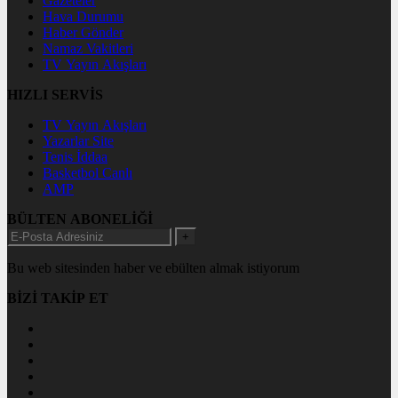
Gazeteler
Hava Durumu
Haber Gönder
Namaz Vakitleri
TV Yayın Akışları
HIZLI SERVİS
TV Yayın Akışları
Yazarlar Site
Tenis İddaa
Basketbol Canlı
AMP
BÜLTEN ABONELİĞİ
+
Bu web sitesinden haber ve ebülten almak istiyorum
BİZİ TAKİP ET