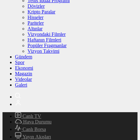
Tenis İddaa Programı
Dövizler
Kripto Paralar
Hisseler
Pariteler
Altınlar
Vizyondaki Filmler
Haftanın Filmleri
Popüler Fragmanlar
Vizyon Takvimi
Gündem
Spor
Ekonomi
Magazin
Videolar
Galeri
Canlı TV
Hava Durumu
Canlı Borsa
Yayın Akışları