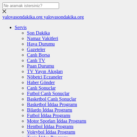
yalovasondakika.org
yalovasondakika.org
Servis
Son Dakika
Namaz Vakitleri
Hava Durumu
Gazeteler
Canlı Borsa
Canlı TV
Puan Durumu
TV Yayın Akışları
Nöbetçi Eczaneler
Haber Gönder
Canlı Sonuçlar
Futbol Canlı Sonuçlar
Basketbol Canlı Sonuçlar
Basketbol İddaa Programı
Bilardo İddaa Programı
Futbol İddaa Programı
Motor Sporları İddaa Programı
Hentbol İddaa Programı
Voleybol İddaa Programı