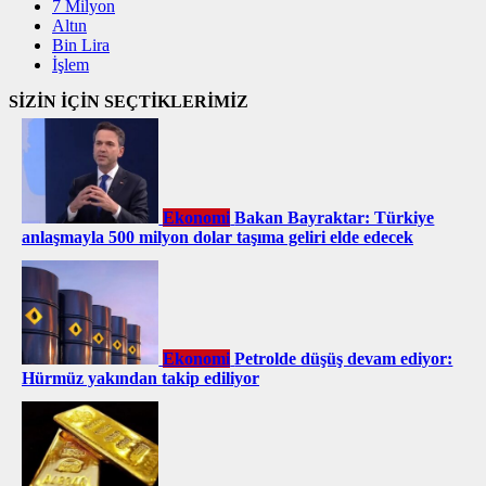
7 Milyon
Altın
Bin Lira
İşlem
SİZİN İÇİN SEÇTİKLERİMİZ
Ekonomi
Bakan Bayraktar: Türkiye
anlaşmayla 500 milyon dolar taşıma geliri elde edecek
Ekonomi
Petrolde düşüş devam ediyor:
Hürmüz yakından takip ediliyor