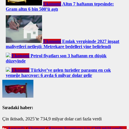
Ekonomi
Altın 7 haftanın tepesinde:
Gram altın 6 bin 500’ü aştı
Ekonomi
Emlak vergisinde 2027 inşaat
maliyetleri netleşti: Metrekare bedelleri yine belirlendi
Ekonomi
Petrol fiyatları son 3 haftanın en düşük
düzeyinde
Ekonomi
Türkiye’ye gelen turistler parasını en çok
yemeğe harcıyor: 6 ayda 6 milyar dolar gelir
Sıradaki haber:
Çin iktisadı, 2025’te 734,9 milyar dolar cari fazla verdi
Anasayfa
/
Ekonomi
/
Bayram ikramiyesi için CHP teklif verdi: