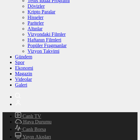
Tenis İddaa Programı
Dövizler
Kripto Paralar
Hisseler
Pariteler
Altınlar
Vizyondaki Filmler
Haftanın Filmleri
Popüler Fragmanlar
Vizyon Takvimi
Gündem
Spor
Ekonomi
Magazin
Videolar
Galeri
Canlı TV
Hava Durumu
Canlı Borsa
Yayın Akışları