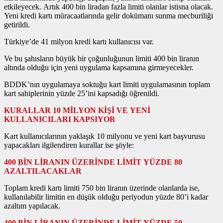
etkileyecek. Artık 400 bin liradan fazla limiti olanlar istisna olacak.
Yeni kredi kartı müracaatlarında gelir dokümanı sunma mecburiliği
getirildi.
Türkiye’de 41 milyon kredi kartı kullanıcısı var.
Ve bu şahısların büyük bir çoğunluğunun limiti 400 bin liranın
altında olduğu için yeni uygulama kapsamına girmeyecekler.
BDDK’nın uygulamaya soktuğu kart limiti uygulamasının toplam
kart sahiplerinin yüzde 25’ini kapsadığı öğrenildi.
KURALLAR 10 MİLYON KİŞİ VE YENİ
KULLANICILARI KAPSIYOR
Kart kullanıcılarının yaklaşık 10 milyonu ve yeni kart başvurusu
yapacakları ilgilendiren kurallar ise şöyle:
400 BİN LİRANIN ÜZERİNDE LİMİT YÜZDE 80
AZALTILACAKLAR
Toplam kredi kartı limiti 750 bin liranın üzerinde olanlarda ise,
kullanılabilir limitin en düşük olduğu periyodun yüzde 80’i kadar
azaltım yapılacak.
400 BİN LİRANIN ÜZERİNDE LİMİT YÜZDE 50