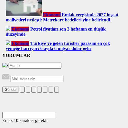
Ekonomi
Emlak vergisinde 2027 inşaat
maliyetleri netleşti: Metrekare bedelleri yine belirlendi
Ekonomi
Petrol fiyatları son 3 haftanın en düşük
düzeyinde
Ekonomi
Türkiye’ye gelen turistler parasını en çok
yemeğe harcıyor: 6 ayda 6 milyar dolar gelir
YORUMLAR
Gönder
En az 10 karakter gerekli