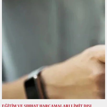
EĞİTİM VE SIHHAT HARCAMALARI LİMİT DIŞI