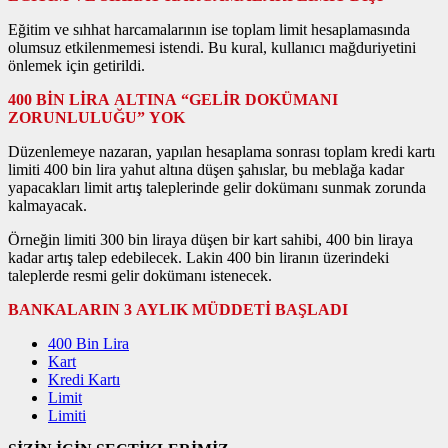
Eğitim ve sıhhat harcamalarının ise toplam limit hesaplamasında
olumsuz etkilenmemesi istendi. Bu kural, kullanıcı mağduriyetini
önlemek için getirildi.
400 BİN LİRA ALTINA “GELİR DOKÜMANI
ZORUNLULUĞU” YOK
Düzenlemeye nazaran, yapılan hesaplama sonrası toplam kredi kartı
limiti 400 bin lira yahut altına düşen şahıslar, bu meblağa kadar
yapacakları limit artış taleplerinde gelir dokümanı sunmak zorunda
kalmayacak.
Örneğin limiti 300 bin liraya düşen bir kart sahibi, 400 bin liraya
kadar artış talep edebilecek. Lakin 400 bin liranın üzerindeki
taleplerde resmi gelir dokümanı istenecek.
BANKALARIN 3 AYLIK MÜDDETİ BAŞLADI
400 Bin Lira
Kart
Kredi Kartı
Limit
Limiti