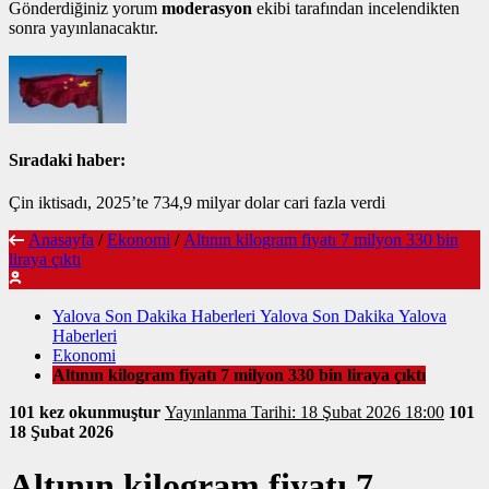
Gönderdiğiniz yorum
moderasyon
ekibi tarafından incelendikten
sonra yayınlanacaktır.
Sıradaki haber:
Çin iktisadı, 2025’te 734,9 milyar dolar cari fazla verdi
Anasayfa
/
Ekonomi
/
Altının kilogram fiyatı 7 milyon 330 bin
liraya çıktı
Yalova Son Dakika Haberleri Yalova Son Dakika Yalova
Haberleri
Ekonomi
Altının kilogram fiyatı 7 milyon 330 bin liraya çıktı
101 kez okunmuştur
Yayınlanma Tarihi: 18 Şubat 2026 18:00
101
18 Şubat 2026
Altının kilogram fiyatı 7