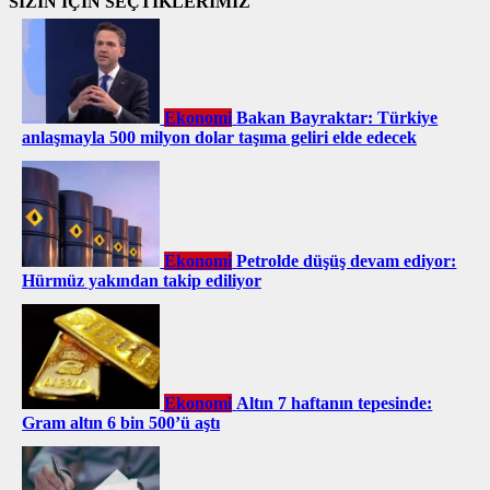
SİZİN İÇİN SEÇTİKLERİMİZ
Ekonomi
Bakan Bayraktar: Türkiye
anlaşmayla 500 milyon dolar taşıma geliri elde edecek
Ekonomi
Petrolde düşüş devam ediyor:
Hürmüz yakından takip ediliyor
Ekonomi
Altın 7 haftanın tepesinde:
Gram altın 6 bin 500’ü aştı