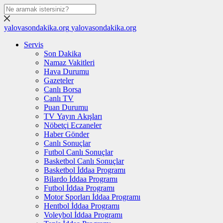
yalovasondakika.org
yalovasondakika.org
Servis
Son Dakika
Namaz Vakitleri
Hava Durumu
Gazeteler
Canlı Borsa
Canlı TV
Puan Durumu
TV Yayın Akışları
Nöbetçi Eczaneler
Haber Gönder
Canlı Sonuçlar
Futbol Canlı Sonuçlar
Basketbol Canlı Sonuçlar
Basketbol İddaa Programı
Bilardo İddaa Programı
Futbol İddaa Programı
Motor Sporları İddaa Programı
Hentbol İddaa Programı
Voleybol İddaa Programı