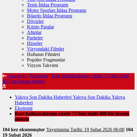
Tenis İddaa Programı
Motor Sporları İddaa Programı
Bilardo İddaa Programı
Dövizler
Kripto Paralar
Altınlar
Pariteler
Hisseler
Vizyondaki Filmler
Haftanın Filmleri
Popüler Fragmanlar
Vizyon Takvimi
Anasayfa
/
Ekonomi
/
Kart kullanıcılarının yüzde 75’inin limiti
400 bin liranın altında
Yalova Son Dakika Haberleri Yalova Son Dakika Yalova
Haberleri
Ekonomi
Kart kullanıcılarının yüzde 75’inin limiti 400 bin liranın
altında
104 kez okunmuştur
Yayınlanma Tarihi: 19 Şubat 2026 06:00
104
19 Şubat 2026