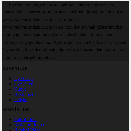
Türkiye'den ve Dünya’dan son dakika haberler, köşe yazıları,
magazinden siyasete, spordan seyahate bütün konuların tek adresi
www.yalovasondakika.org platformunda;
www.yalovasondakika.org haber içerikleri kaynak gösterilmeden
alıntı yapılamaz, kanuna aykırı ve izinsiz olarak kopyalanamaz,
başka yerde yayınlanamaz. Aykırı işlem yapan kişi/kişiler için yasal
başvuru hakkı saklı tutulmaktadır. www.yalovasondakika.org tercih
ettiğiniz için teşekkür ederiz.
SAYFALAR
Üye Girişi
Üye Kaydı
Künye
Hakkımızda
İletişim
SERVİSLER
Futbol İddaa
Basketbol İddaa
Hentbol İddaa