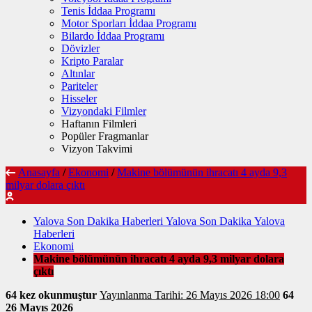
Tenis İddaa Programı
Motor Sporları İddaa Programı
Bilardo İddaa Programı
Dövizler
Kripto Paralar
Altınlar
Pariteler
Hisseler
Vizyondaki Filmler
Haftanın Filmleri
Popüler Fragmanlar
Vizyon Takvimi
Anasayfa
/
Ekonomi
/
Makine bölümünün ihracatı 4 ayda 9,3
milyar dolara çıktı
Yalova Son Dakika Haberleri Yalova Son Dakika Yalova
Haberleri
Ekonomi
Makine bölümünün ihracatı 4 ayda 9,3 milyar dolara
çıktı
64 kez okunmuştur
Yayınlanma Tarihi: 26 Mayıs 2026 18:00
64
26 Mayıs 2026