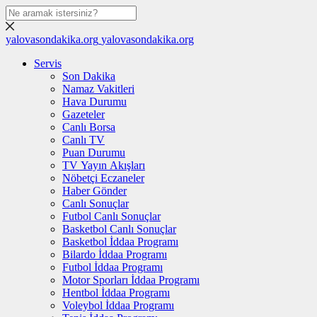
yalovasondakika.org
yalovasondakika.org
Servis
Son Dakika
Namaz Vakitleri
Hava Durumu
Gazeteler
Canlı Borsa
Canlı TV
Puan Durumu
TV Yayın Akışları
Nöbetçi Eczaneler
Haber Gönder
Canlı Sonuçlar
Futbol Canlı Sonuçlar
Basketbol Canlı Sonuçlar
Basketbol İddaa Programı
Bilardo İddaa Programı
Futbol İddaa Programı
Motor Sporları İddaa Programı
Hentbol İddaa Programı
Voleybol İddaa Programı