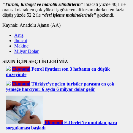
“Türbin, turbojet ve hidrolik silindirlerin”
ihracatı yüzde 40,1 ile
oransal olarak en çok yükseliş gösteren alt kesim olurken en fazla
düşüş yüzde 52,2 ile
“deri işleme makinelerinde”
gözlendi.
Kaynak:
Anadolu Ajansı (AA)
Artış
İhracat
Makine
Milyar Dolar
SİZİN İÇİN SEÇTİKLERİMİZ
Ekonomi
Petrol fiyatları son 3 haftanın en düşük
düzeyinde
Ekonomi
Türkiye’ye gelen turistler parasını en çok
yemeğe harcıyor: 6 ayda 6 milyar dolar gelir
Ekonomi
E-Devlet’te unutulan para
sorgulaması başladı