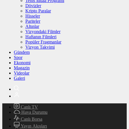
Tenis İddaa Programı
Dövizler
Kripto Paralar
Hisseler
Pariteler
Altınlar
Vizyondaki Filmler
Haftanın Filmleri
Popüler Fragmanlar
Vizyon Takvimi
Gündem
Spor
Ekonomi
Magazin
Videolar
Galeri
Canlı TV
Hava Durumu
Canlı Borsa
Yayın Akışları