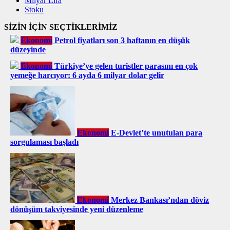
Milyar Lira
Stoku
SİZİN İÇİN SEÇTİKLERİMİZ
Ekonomi
Petrol fiyatları son 3 haftanın en düşük
düzeyinde
Ekonomi
Türkiye’ye gelen turistler parasını en çok
yemeğe harcıyor: 6 ayda 6 milyar dolar gelir
Ekonomi
E-Devlet’te unutulan para
sorgulaması başladı
Ekonomi
Merkez Bankası’ndan döviz
dönüşüm takviyesinde yeni düzenleme