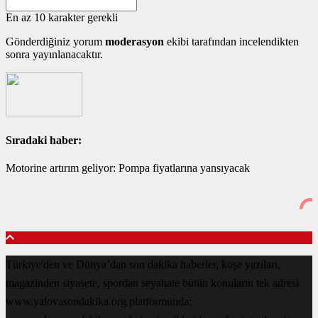
En az 10 karakter gerekli
Gönderdiğiniz yorum
moderasyon
ekibi tarafından incelendikten
sonra yayınlanacaktır.
Sıradaki haber:
Motorine artırım geliyor: Pompa fiyatlarına yansıyacak
Türkiye'den ve Dünya’dan son dakika haberler, köşe yazıları,
magazinden siyasete, spordan seyahate bütün konuların tek adresi
www.yalovasondakika.org platformunda;