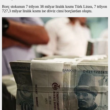
Borç stokunun 7 trilyon 38 milyar liralık kısmı Türk Lirası, 7 trilyon
727,3 milyar liralık kısmı ise döviz cinsi borçlardan oluştu.