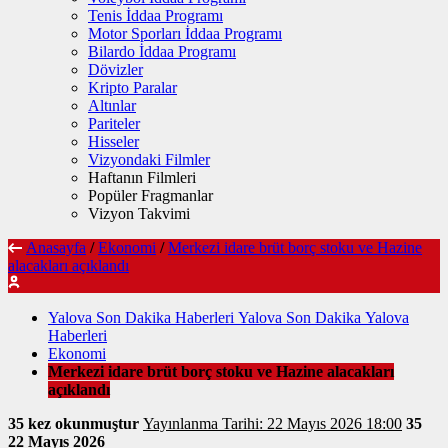
Tenis İddaa Programı
Motor Sporları İddaa Programı
Bilardo İddaa Programı
Dövizler
Kripto Paralar
Altınlar
Pariteler
Hisseler
Vizyondaki Filmler
Haftanın Filmleri
Popüler Fragmanlar
Vizyon Takvimi
Anasayfa
/
Ekonomi
/
Merkezi idare brüt borç stoku ve Hazine
alacakları açıklandı
Yalova Son Dakika Haberleri Yalova Son Dakika Yalova
Haberleri
Ekonomi
Merkezi idare brüt borç stoku ve Hazine alacakları
açıklandı
35 kez okunmuştur
Yayınlanma Tarihi: 22 Mayıs 2026 18:00
35
22 Mayıs 2026