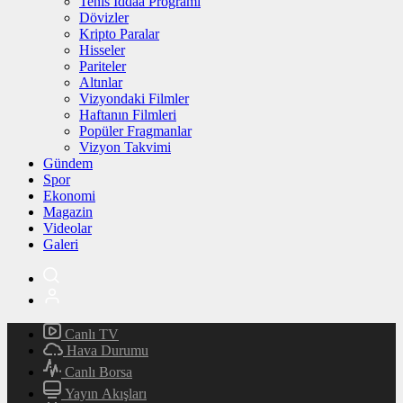
Tenis İddaa Programı
Dövizler
Kripto Paralar
Hisseler
Pariteler
Altınlar
Vizyondaki Filmler
Haftanın Filmleri
Popüler Fragmanlar
Vizyon Takvimi
Gündem
Spor
Ekonomi
Magazin
Videolar
Galeri
Canlı TV
Hava Durumu
Canlı Borsa
Yayın Akışları