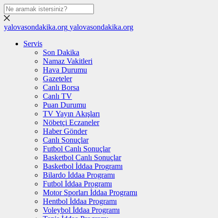
yalovasondakika.org
yalovasondakika.org
Servis
Son Dakika
Namaz Vakitleri
Hava Durumu
Gazeteler
Canlı Borsa
Canlı TV
Puan Durumu
TV Yayın Akışları
Nöbetçi Eczaneler
Haber Gönder
Canlı Sonuçlar
Futbol Canlı Sonuçlar
Basketbol Canlı Sonuçlar
Basketbol İddaa Programı
Bilardo İddaa Programı
Futbol İddaa Programı
Motor Sporları İddaa Programı
Hentbol İddaa Programı
Voleybol İddaa Programı