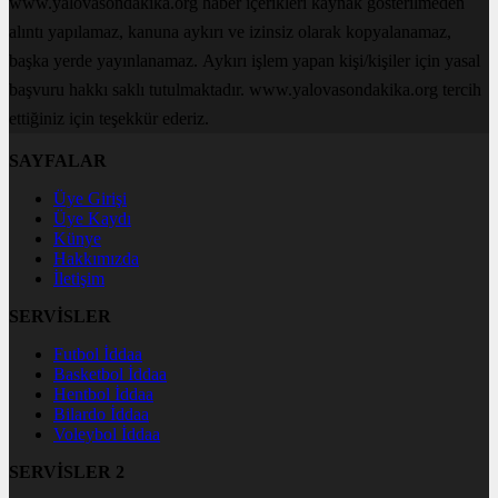
www.yalovasondakika.org haber içerikleri kaynak gösterilmeden
alıntı yapılamaz, kanuna aykırı ve izinsiz olarak kopyalanamaz,
başka yerde yayınlanamaz. Aykırı işlem yapan kişi/kişiler için yasal
başvuru hakkı saklı tutulmaktadır. www.yalovasondakika.org tercih
ettiğiniz için teşekkür ederiz.
SAYFALAR
Üye Girişi
Üye Kaydı
Künye
Hakkımızda
İletişim
SERVİSLER
Futbol İddaa
Basketbol İddaa
Hentbol İddaa
Bilardo İddaa
Voleybol İddaa
SERVİSLER 2