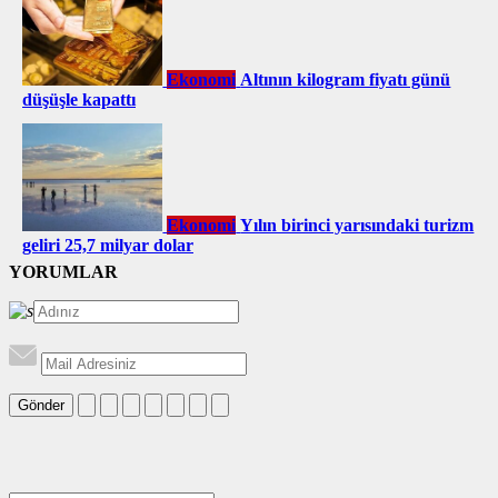
Ekonomi
Altının kilogram fiyatı günü
düşüşle kapattı
Ekonomi
Yılın birinci yarısındaki turizm
geliri 25,7 milyar dolar
YORUMLAR
Gönder