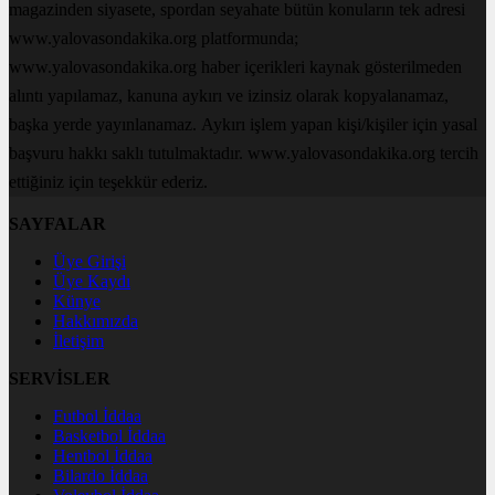
magazinden siyasete, spordan seyahate bütün konuların tek adresi
www.yalovasondakika.org platformunda;
www.yalovasondakika.org haber içerikleri kaynak gösterilmeden
alıntı yapılamaz, kanuna aykırı ve izinsiz olarak kopyalanamaz,
başka yerde yayınlanamaz. Aykırı işlem yapan kişi/kişiler için yasal
başvuru hakkı saklı tutulmaktadır. www.yalovasondakika.org tercih
ettiğiniz için teşekkür ederiz.
SAYFALAR
Üye Girişi
Üye Kaydı
Künye
Hakkımızda
İletişim
SERVİSLER
Futbol İddaa
Basketbol İddaa
Hentbol İddaa
Bilardo İddaa