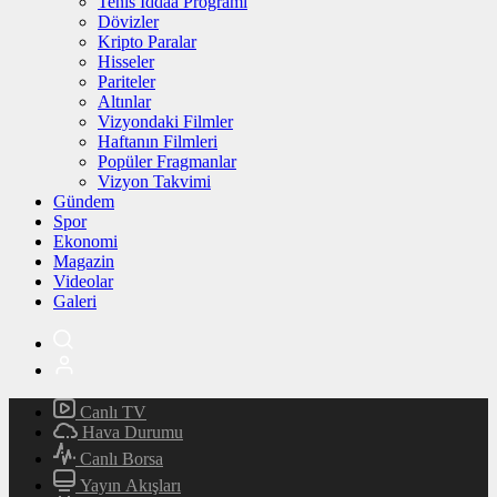
Tenis İddaa Programı
Dövizler
Kripto Paralar
Hisseler
Pariteler
Altınlar
Vizyondaki Filmler
Haftanın Filmleri
Popüler Fragmanlar
Vizyon Takvimi
Gündem
Spor
Ekonomi
Magazin
Videolar
Galeri
Canlı TV
Hava Durumu
Canlı Borsa
Yayın Akışları