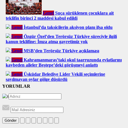
Genel
Suça sürüklenen çocuklara ait
teklifin birinci 2 maddesi kabul edildi
Genel
İstanbul’da taksicilerin aksiyon planı ifşa oldu
Genel
Özgür Özel’den Terörsüz Türkiye süreciyle ilgili
kanun teklifine: İmza atma gayretimiz yok
Genel
MSB’den Terörsüz Türkiye açıklaması
Genel
Kahramanmaraş’taki okul taarruzunda evlatlarını
kaybeden aileler Beştepe’deki görüşmeyi anlattı
Genel
Üsküdar Belediye Lider Vekili seçimlerine
sayılmayan oylar gölge düşürdü
YORUMLAR
Gönder