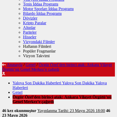
Tenis İddaa Programı
Motor Sporları İddaa Programı
Bilardo İddaa Programı
Dövizler
Kripto Paralar
Altınlar
Pariteler
Hisseler
Vizyondaki Filmler
Haftanın Filmleri
Popüler Fragmanlar
Vizyon Takvimi
Anasayfa
/
Genel
/
Özgür Özel’den birinci atak: Ankara Vilayet
Örgütü’nü Genel Merkez’e çağırdı
Yalova Son Dakika Haberleri Yalova Son Dakika Yalova
Haberleri
Genel
Özgür Özel’den birinci atak: Ankara Vilayet Örgütü’nü
Genel Merkez’e çağırdı
46 kez okunmuştur
Yayınlanma Tarihi: 23 Mayıs 2026 18:00
46
23 Mayıs 2026