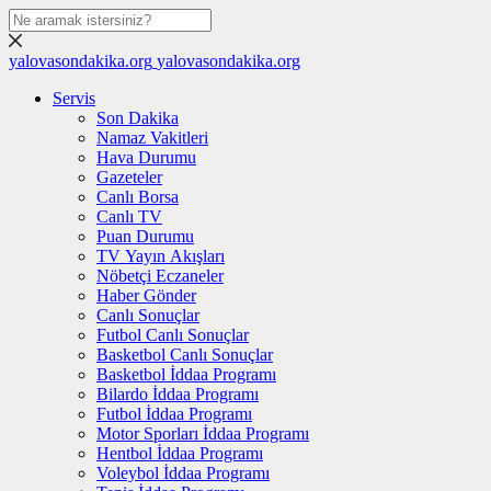
yalovasondakika.org
yalovasondakika.org
Servis
Son Dakika
Namaz Vakitleri
Hava Durumu
Gazeteler
Canlı Borsa
Canlı TV
Puan Durumu
TV Yayın Akışları
Nöbetçi Eczaneler
Haber Gönder
Canlı Sonuçlar
Futbol Canlı Sonuçlar
Basketbol Canlı Sonuçlar
Basketbol İddaa Programı
Bilardo İddaa Programı
Futbol İddaa Programı
Motor Sporları İddaa Programı
Hentbol İddaa Programı
Voleybol İddaa Programı