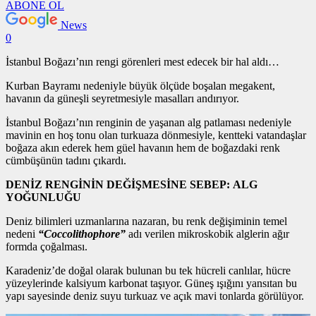
ABONE OL
News
0
İstanbul Boğazı’nın rengi görenleri mest edecek bir hal aldı…
Kurban Bayramı nedeniyle büyük ölçüde boşalan megakent,
havanın da güneşli seyretmesiyle masalları andırıyor.
İstanbul Boğazı’nın renginin de yaşanan alg patlaması nedeniyle
mavinin en hoş tonu olan turkuaza dönmesiyle, kentteki vatandaşlar
boğaza akın ederek hem güel havanın hem de boğazdaki renk
cümbüşünün tadını çıkardı.
DENİZ RENGİNİN DEĞİŞMESİNE SEBEP: ALG
YOĞUNLUĞU
Deniz bilimleri uzmanlarına nazaran, bu renk değişiminin temel
nedeni
“Coccolithophore”
adı verilen mikroskobik alglerin ağır
formda çoğalması.
Karadeniz’de doğal olarak bulunan bu tek hücreli canlılar, hücre
yüzeylerinde kalsiyum karbonat taşıyor. Güneş ışığını yansıtan bu
yapı sayesinde deniz suyu turkuaz ve açık mavi tonlarda görülüyor.