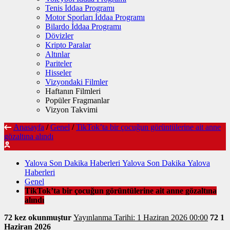
Tenis İddaa Programı
Motor Sporları İddaa Programı
Bilardo İddaa Programı
Dövizler
Kripto Paralar
Altınlar
Pariteler
Hisseler
Vizyondaki Filmler
Haftanın Filmleri
Popüler Fragmanlar
Vizyon Takvimi
Anasayfa
/
Genel
/
TikTok’ta bir çocuğun görüntülerine ait anne
gözaltına alındı
Yalova Son Dakika Haberleri Yalova Son Dakika Yalova
Haberleri
Genel
TikTok’ta bir çocuğun görüntülerine ait anne gözaltına
alındı
72 kez okunmuştur
Yayınlanma Tarihi: 1 Haziran 2026 00:00
72
1
Haziran 2026