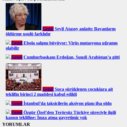
Genel
Sevil Atasoy anlattı: Bayanların
öldürme usulü farklıdır
Genel
Ebola salgını büyüyor: Virüs mutasyona uğramış
olabilir
Genel
Cumhurbaşkanı Erdoğan, Suudi Arabistan’a gitti
Genel
Suça sürüklenen çocuklara ait
teklifin birinci 2 maddesi kabul edildi
Genel
İstanbul’da taksicilerin aksiyon planı ifşa oldu
Genel
Özgür Özel’den Terörsüz Türkiye süreciyle ilgili
kanun teklifine: İmza atma gayretimiz yok
YORUMLAR