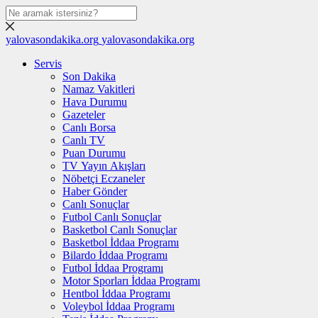
yalovasondakika.org
yalovasondakika.org
Servis
Son Dakika
Namaz Vakitleri
Hava Durumu
Gazeteler
Canlı Borsa
Canlı TV
Puan Durumu
TV Yayın Akışları
Nöbetçi Eczaneler
Haber Gönder
Canlı Sonuçlar
Futbol Canlı Sonuçlar
Basketbol Canlı Sonuçlar
Basketbol İddaa Programı
Bilardo İddaa Programı
Futbol İddaa Programı
Motor Sporları İddaa Programı
Hentbol İddaa Programı
Voleybol İddaa Programı