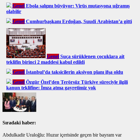
Genel
Ebola salgını büyüyor: Virüs mutasyona uğramış
olabilir
Genel
Cumhurbaşkanı Erdoğan, Suudi Arabistan’a gitti
Genel
Suça sürüklenen çocuklara ait
teklifin birinci 2 maddesi kabul edildi
Genel
İstanbul’da taksicilerin aksiyon planı ifşa oldu
Genel
Özgür Özel’den Terörsüz Türkiye süreciyle ilgili
kanun teklifine: İmza atma gayretimiz yok
Sıradaki haber:
Abdulkadir Uraloğlu: Huzur içerisinde geçen bir bayram var