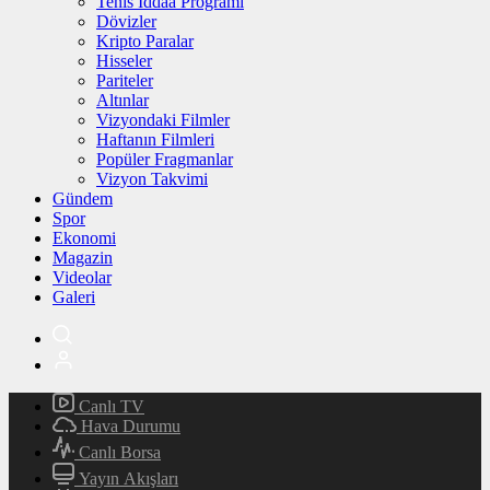
Tenis İddaa Programı
Dövizler
Kripto Paralar
Hisseler
Pariteler
Altınlar
Vizyondaki Filmler
Haftanın Filmleri
Popüler Fragmanlar
Vizyon Takvimi
Gündem
Spor
Ekonomi
Magazin
Videolar
Galeri
Canlı TV
Hava Durumu
Canlı Borsa
Yayın Akışları