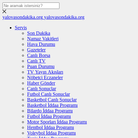
yalovasondakika.org
yalovasondakika.org
Servis
Son Dakika
Namaz Vakitleri
Hava Durumu
Gazeteler
Canlı Borsa
Canlı TV
Puan Durumu
TV Yayın Akışları
Nöbetçi Eczaneler
Haber Gönder
Canlı Sonuçlar
Futbol Canlı Sonuçlar
Basketbol Canlı Sonuçlar
Basketbol İddaa Programı
Bilardo İddaa Programı
Futbol İddaa Programı
Motor Sporları İddaa Programı
Hentbol İddaa Programı
Voleybol İddaa Programı