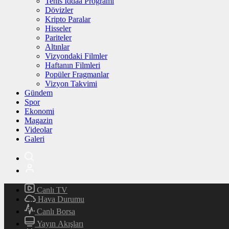
Tenis İddaa Programı
Dövizler
Kripto Paralar
Hisseler
Pariteler
Altınlar
Vizyondaki Filmler
Haftanın Filmleri
Popüler Fragmanlar
Vizyon Takvimi
Gündem
Spor
Ekonomi
Magazin
Videolar
Galeri
Canlı TV
Hava Durumu
Canlı Borsa
Yayın Akışları