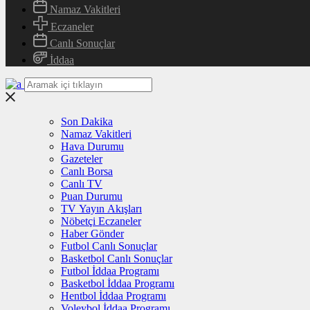
Namaz Vakitleri
Eczaneler
Canlı Sonuçlar
İddaa
Son Dakika
Namaz Vakitleri
Hava Durumu
Gazeteler
Canlı Borsa
Canlı TV
Puan Durumu
TV Yayın Akışları
Nöbetçi Eczaneler
Haber Gönder
Futbol Canlı Sonuçlar
Basketbol Canlı Sonuçlar
Futbol İddaa Programı
Basketbol İddaa Programı
Hentbol İddaa Programı
Voleybol İddaa Programı