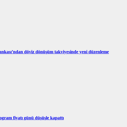
nkası’ndan döviz dönüşüm takviyesinde yeni düzenleme
logram fiyatı günü düşüşle kapattı