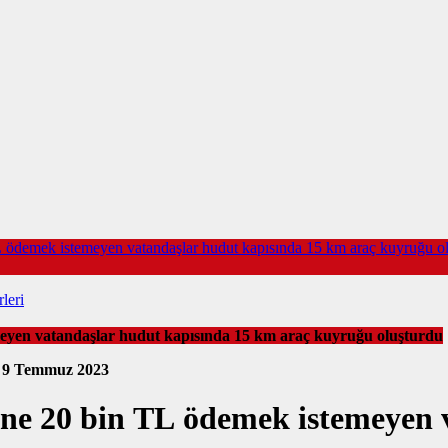
 TL ödemek istemeyen vatandaşlar hudut kapısında 15 km araç kuyruğu o
leri
temeyen vatandaşlar hudut kapısında 15 km araç kuyruğu oluşturdu
0
9 Temmuz 2023
erine 20 bin TL ödemek istemeyen