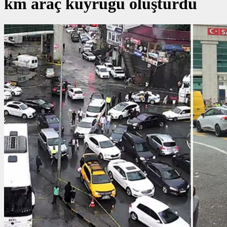
km araç kuyruğu oluşturdu