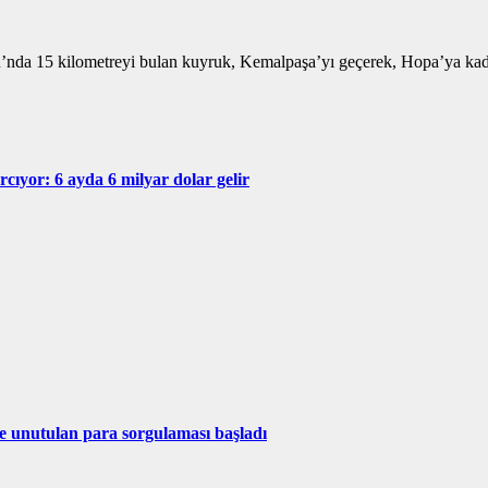
u’nda 15 kilometreyi bulan kuyruk, Kemalpaşa’yı geçerek, Hopa’ya kad
rcıyor: 6 ayda 6 milyar dolar gelir
e unutulan para sorgulaması başladı