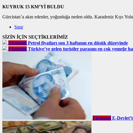
KUYRUK 15 KM’Yİ BULDU
Gürcistan’a akın edenler, yoğunluğa neden oldu. Karadeniz Kıyı Yol
Sınır
SİZİN İÇİN SEÇTİKLERİMİZ
Ekonomi
Petrol fiyatları son 3 haftanın en düşük düzeyinde
Ekonomi
Türkiye’ye gelen turistler parasını en çok yemeğe ha
Ekonomi
E-Devlet’t