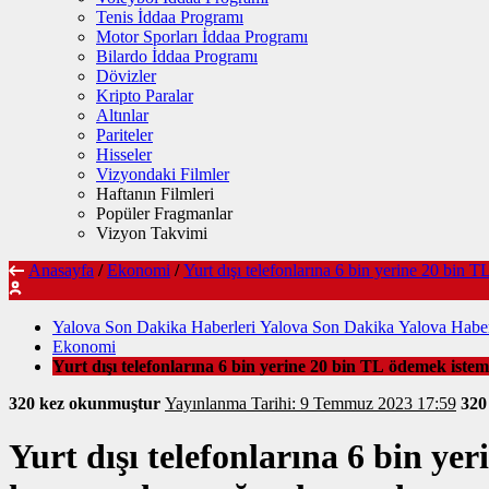
Tenis İddaa Programı
Motor Sporları İddaa Programı
Bilardo İddaa Programı
Dövizler
Kripto Paralar
Altınlar
Pariteler
Hisseler
Vizyondaki Filmler
Haftanın Filmleri
Popüler Fragmanlar
Vizyon Takvimi
Anasayfa
/
Ekonomi
/
Yurt dışı telefonlarına 6 bin yerine 20 bin
Yalova Son Dakika Haberleri Yalova Son Dakika Yalova Haber
Ekonomi
Yurt dışı telefonlarına 6 bin yerine 20 bin TL ödemek is
320 kez okunmuştur
Yayınlanma Tarihi: 9 Temmuz 2023 17:59
32
Yurt dışı telefonlarına 6 bin y