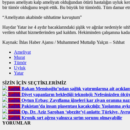
bypass ameliyatı kalp ameliyatı olduğundan ötürü hastalığın uyluk ke
bir tümör olduğunu tespit ettik. Bu büyük bir tümördü. Tüm damar etr
“Ameliyatın akabinde sıhhatime kavuştum”
Haydar Yatar ise 4 aydır bacaklarındaki şişlik ve ağrılar nedeniyle s
verilen sıhhat hizmetlerinden şad kaldım. Hekiminden çalışanına kada
Kaynak: İhlas Haber Ajansı / Muhammed Muttalip Yalçın – Sıhhat
Ameliyat
Murat
Tümör
Uyluk
Yatar
SİZİN İÇİN SEÇTİKLERİMİZ
Sağlık
Bakan Memişoğlu’ndan sağlık yatırımlarına ait açıkla
Sağlık
Diyet yapanların beklediği teknoloji: Nefesinizden ölçü
Sağlık
Oytun Erbaş: Zayıflama iğneleri kar ziyan oranına naz
Sağlık
Pakistan’da insan plasentası kaçakçılığı: Yaşlanma ayk
Sağlık
Op. Dr. Aziz Sarohan ‘obezite’yi anlattı: Türkiye, Avru
Sağlık
Kronik sırt ağrısı yalnızca sırtın sorunu olmayabilir
YORUMLAR