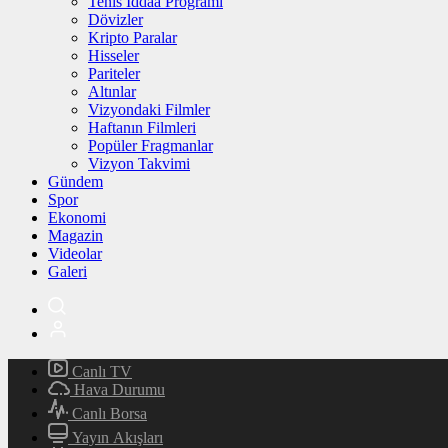
Tenis İddaa Programı
Dövizler
Kripto Paralar
Hisseler
Pariteler
Altınlar
Vizyondaki Filmler
Haftanın Filmleri
Popüler Fragmanlar
Vizyon Takvimi
Gündem
Spor
Ekonomi
Magazin
Videolar
Galeri
Canlı TV
Hava Durumu
Canlı Borsa
Yayın Akışları