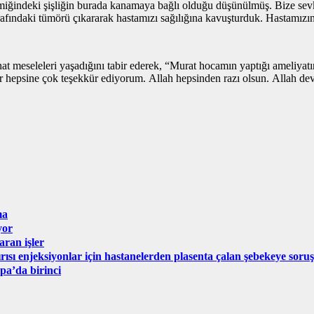
miğindeki şişliğin burada kanamaya bağlı olduğu düşünülmüş. Bize sevk
afındaki tümörü çıkararak hastamızı sağılığına kavuşturduk. Hastamızın
ıhhat meseleleri yaşadığını tabir ederek, “Murat hocamın yaptığı ameliy
r hepsine çok teşekkür ediyorum. Allah hepsinden razı olsun. Allah dev
ma
yor
aran işler
ırısı enjeksiyonlar için hastanelerden plasenta çalan şebekeye sor
pa’da birinci