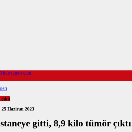
9 kilo tümör çıktı
leri
 çıktı
9
25 Haziran 2023
taneye gitti, 8,9 kilo tümör çıktı