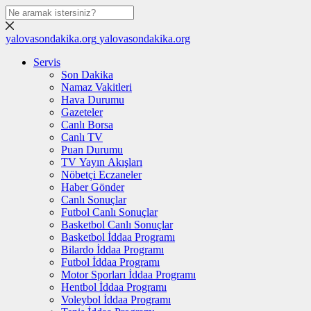
yalovasondakika.org
yalovasondakika.org
Servis
Son Dakika
Namaz Vakitleri
Hava Durumu
Gazeteler
Canlı Borsa
Canlı TV
Puan Durumu
TV Yayın Akışları
Nöbetçi Eczaneler
Haber Gönder
Canlı Sonuçlar
Futbol Canlı Sonuçlar
Basketbol Canlı Sonuçlar
Basketbol İddaa Programı
Bilardo İddaa Programı
Futbol İddaa Programı
Motor Sporları İddaa Programı
Hentbol İddaa Programı
Voleybol İddaa Programı