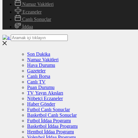
Namaz Vakitleri
Eczaneler
Canlı Sonuçlar
İddaa
Son Dakika
Namaz Vakitleri
Hava Durumu
Gazeteler
Canlı Borsa
Canlı TV
Puan Durumu
TV Yayın Akışları
Nöbetçi Eczaneler
Haber Gönder
Futbol Canlı Sonuçlar
Basketbol Canlı Sonuçlar
Futbol İddaa Programı
Basketbol İddaa Programı
Hentbol İddaa Programı
Voleybol İddaa Programı