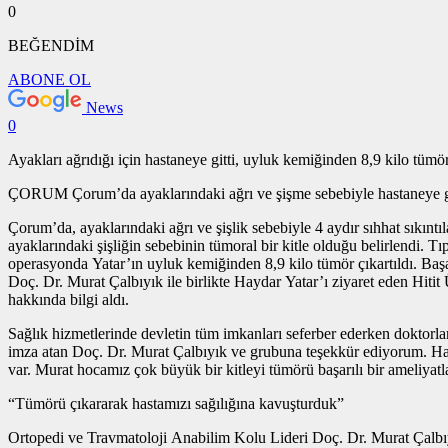
0
BEĞENDİM
ABONE OL
News
0
Ayakları ağrıdığı için hastaneye gitti, uyluk kemiğinden 8,9 kilo tümör
ÇORUM Çorum’da ayaklarındaki ağrı ve şişme sebebiyle hastaneye gid
Çorum’da, ayaklarındaki ağrı ve şişlik sebebiyle 4 aydır sıhhat sıkın
ayaklarındaki şişliğin sebebinin tümoral bir kitle olduğu belirlendi. 
operasyonda Yatar’ın uyluk kemiğinden 8,9 kilo tümör çıkartıldı. Başa
Doç. Dr. Murat Çalbıyık ile birlikte Haydar Yatar’ı ziyaret eden Hiti
hakkında bilgi aldı.
Sağlık hizmetlerinde devletin tüm imkanları seferber ederken doktorlar
imza atan Doç. Dr. Murat Çalbıyık ve grubuna teşekkür ediyorum. Has
var. Murat hocamız çok büyük bir kitleyi tümörü başarılı bir ameliyatl
“Tümörü çıkararak hastamızı sağılığına kavuşturduk”
Ortopedi ve Travmatoloji Anabilim Kolu Lideri Doç. Dr. Murat Çalbıyı