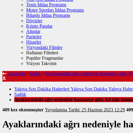
Tenis İddaa Programı
Motor Sporları İddaa Programı
Bilardo İddaa Programı
Dövizler
Kripto Paralar
Altınlar
Pariteler
Hisseler
Vizyondaki Filmler
Haftanın Filmleri
Popüler Fragmanlar
Vizyon Takvimi
Anasayfa
/
Sağlık
/
Ayaklarındaki ağrı nedeniyle hastaneye gitti, 8,
Yalova Son Dakika Haberleri Yalova Son Dakika Yalova Haber
Sağlık
Ayaklarındaki ağrı nedeniyle hastaneye gitti, 8,9 kilo tümör
409 kez okunmuştur
Yayınlanma Tarihi: 25 Haziran 2023 12:29
40
Ayaklarındaki ağrı nedeniyle has