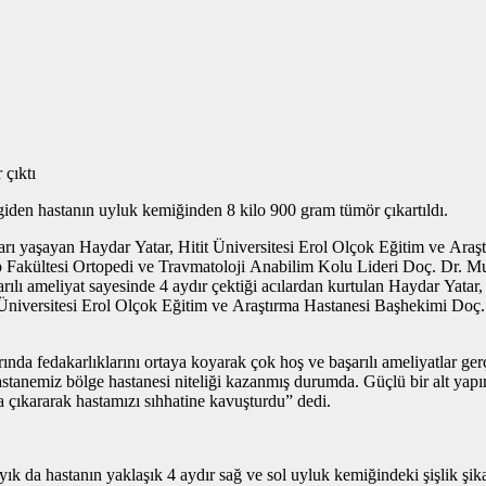
 çıktı
en hastanın uyluk kemiğinden 8 kilo 900 gram tümör çıkartıldı.
tıları yaşayan Haydar Yatar, Hitit Üniversitesi Erol Olçok Eğitim ve A
Tıp Fakültesi Ortopedi ve Travmatoloji Anabilim Kolu Lideri Doç. Dr. Mura
rılı ameliyat sayesinde 4 aydır çektiği acılardan kurtulan Haydar Yatar
t Üniversitesi Erol Olçok Eğitim ve Araştırma Hastanesi Başhekimi Doç.
ında fedakarlıklarını ortaya koyarak çok hoş ve başarılı ameliyatlar ge
tanemiz bölge hastanesi niteliği kazanmış durumda. Güçlü bir alt yapı
a çıkararak hastamızı sıhhatine kavuşturdu” dedi.
k da hastanın yaklaşık 4 aydır sağ ve sol uyluk kemiğindeki şişlik şika