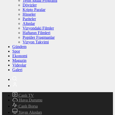
Tenis İddaa Programı
Dövizler
Kripto Paralar
Hisseler
Pariteler
Altınlar
Vizyondaki Filmler
Haftanın Filmleri
Popüler Fragmanlar
Vizyon Takvimi
Gündem
Spor
Ekonomi
Magazin
Videolar
Galeri
Canlı TV
Hava Durumu
Canlı Borsa
Yayın Akışları