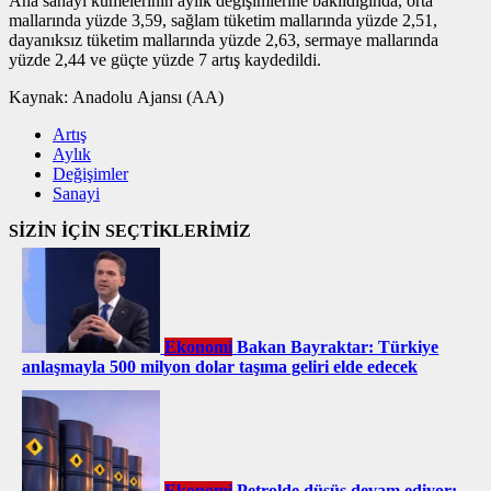
Ana sanayi kümelerinin aylık değişimlerine bakıldığında, orta
mallarında yüzde 3,59, sağlam tüketim mallarında yüzde 2,51,
dayanıksız tüketim mallarında yüzde 2,63, sermaye mallarında
yüzde 2,44 ve güçte yüzde 7 artış kaydedildi.
Kaynak:
Anadolu Ajansı (AA)
Artış
Aylık
Değişimler
Sanayi
SİZİN İÇİN SEÇTİKLERİMİZ
Ekonomi
Bakan Bayraktar: Türkiye
anlaşmayla 500 milyon dolar taşıma geliri elde edecek
Ekonomi
Petrolde düşüş devam ediyor: