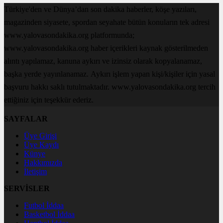
Türkiye'den ve Dünya’dan son dakika haberler, köşe yazıları,
magazinden siyasete, spordan seyahate bütün konuların tek adresi
www.yalovasondakika.org platformunda;
www.yalovasondakika.org haber içerikleri kaynak gösterilmeden
alıntı yapılamaz, kanuna aykırı ve izinsiz olarak kopyalanamaz,
başka yerde yayınlanamaz. Aykırı işlem yapan kişi/kişiler için yasal
başvuru hakkı saklı tutulmaktadır. www.yalovasondakika.org tercih
ettiğiniz için teşekkür ederiz.
SAYFALAR
Üye Girişi
Üye Kaydı
Künye
Hakkımızda
İletişim
SERVİSLER
Futbol İddaa
Basketbol İddaa