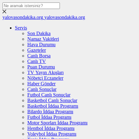
yalovasondakika.org
yalovasondakika.org
Servis
Son Dakika
Namaz Vakitleri
Hava Durumu
Gazeteler
Canlı Borsa
Canlı TV
Puan Durumu
TV Yayın Akışları
Nöbetçi Eczaneler
Haber Gönder
Canlı Sonuçlar
Futbol Canlı Sonuçlar
Basketbol Canlı Sonuçlar
Basketbol İddaa Programı
Bilardo İddaa Programı
Futbol İddaa Programı
Motor Sporları İddaa Programı
Hentbol İddaa Programı
Voleybol İddaa Programı