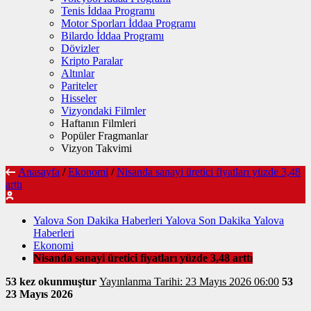
Tenis İddaa Programı
Motor Sporları İddaa Programı
Bilardo İddaa Programı
Dövizler
Kripto Paralar
Altınlar
Pariteler
Hisseler
Vizyondaki Filmler
Haftanın Filmleri
Popüler Fragmanlar
Vizyon Takvimi
Anasayfa
/
Ekonomi
/
Nisanda sanayi üretici fiyatları yüzde 3,48
arttı
Yalova Son Dakika Haberleri Yalova Son Dakika Yalova
Haberleri
Ekonomi
Nisanda sanayi üretici fiyatları yüzde 3,48 arttı
53 kez okunmuştur
Yayınlanma Tarihi: 23 Mayıs 2026 06:00
53
23 Mayıs 2026