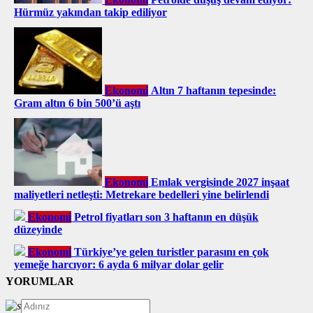
Hürmüz yakından takip ediliyor
Ekonomi
Altın 7 haftanın tepesinde:
Gram altın 6 bin 500’ü aştı
Ekonomi
Emlak vergisinde 2027 inşaat
maliyetleri netleşti: Metrekare bedelleri yine belirlendi
Ekonomi
Petrol fiyatları son 3 haftanın en düşük
düzeyinde
Ekonomi
Türkiye’ye gelen turistler parasını en çok
yemeğe harcıyor: 6 ayda 6 milyar dolar gelir
YORUMLAR