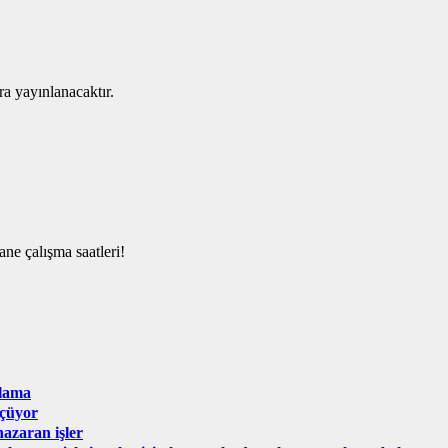
ra yayınlanacaktır.
alışma saatleri!
klama
lçüyor
azaran işler