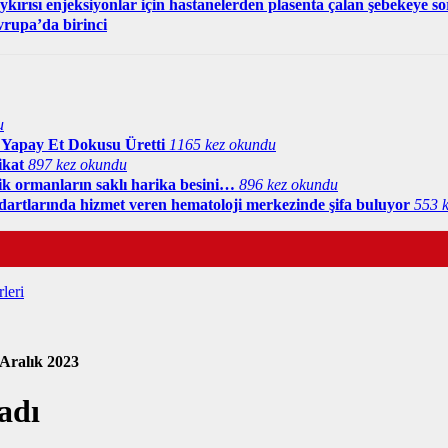
ykırısı enjeksiyonlar için hastanelerden plasenta çalan şebekeye 
vrupa’da birinci
u
en Yapay Et Dokusu Üretti
1165 kez okundu
ikat
897 kez okundu
ik ormanların saklı harika besini…
896 kez okundu
dartlarında hizmet veren hematoloji merkezinde şifa buluyor
553 
leri
 Aralık 2023
adı