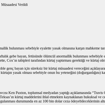
llik bulunması sebebiyle eyalette yasak olmasına karşın mahkeme taraf
ftalık gebe bayan, fetüsünde ölümcül anormallik bulunması sebebiyle e
 Cox’ın tabipleri tarafından kürtaj yaptırması gerektiği ve kürtaj olmam
 genç bayan için süreksiz bir kürtaj müsaadesi vereceğini açıklayarak
tajın yasak olması sebebiyle onun bu yeteneğini (doğurganlığını) kaybe
cısı Ken Paxton, toplumsal medyadan yaptığı açıklamasında “Travis C
ini Teksas’ın kürtaj maddelerini ihlal etmekten kaynaklanan hukuksal ve
ygulanması durumunda en az 100 bin dolar ceza ödeyebileceklerinin altın