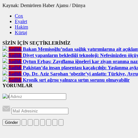
Kaynak: Demirören Haber Ajansı / Dünya
Cox
Eyalet
Hakim
Kürtaj
SİZİN İÇİN SEÇTİKLERİMİZ
Sağlık
Bakan Memişoğlu’ndan sağlık yatırımlarına ait açıkla
Sağlık
Diyet yapanların beklediği teknoloji: Nefesinizden ölçü
Sağlık
Oytun Erbaş: Zayıflama iğneleri kar ziyan oranına naz
Sağlık
Pakistan’da insan plasentası kaçakçılığı: Yaşlanma ayk
Sağlık
Op. Dr. Aziz Sarohan ‘obezite’yi anlattı: Türkiye, Avru
Sağlık
Kronik sırt ağrısı yalnızca sırtın sorunu olmayabilir
YORUMLAR
Gönder