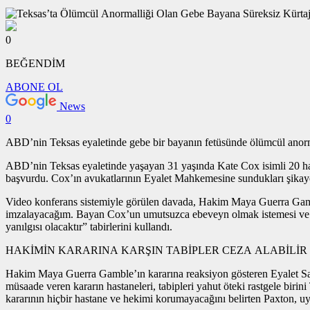
0
BEĞENDİM
ABONE OL
News
0
ABD’nin Teksas eyaletinde gebe bir bayanın fetüsünde ölümcül anorma
ABD’nin Teksas eyaletinde yaşayan 31 yaşında Kate Cox isimli 20 ha
başvurdu. Cox’ın avukatlarının Eyalet Mahkemesine sundukları şikayette,
Video konferans sistemiyle görülen davada, Hakim Maya Guerra Gamble
imzalayacağım. Bayan Cox’un umutsuzca ebeveyn olmak istemesi ve kür
yanılgısı olacaktır” tabirlerini kullandı.
HAKİMİN KARARINA KARŞIN TABİPLER CEZA ALABİLİR
Hakim Maya Guerra Gamble’ın kararına reaksiyon gösteren Eyalet Sav
müsaade veren kararın hastaneleri, tabipleri yahut öteki rastgele bir
kararının hiçbir hastane ve hekimi korumayacağını belirten Paxton, u