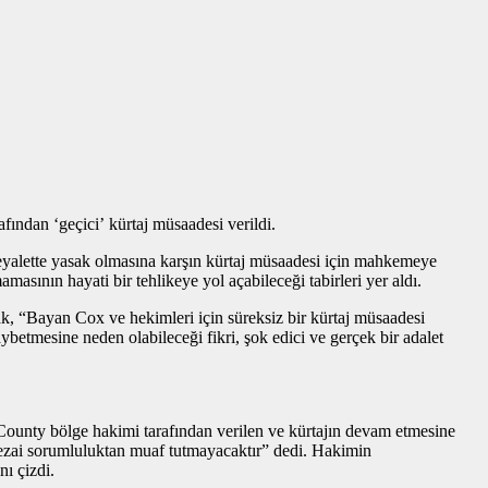
ından ‘geçici’ kürtaj müsaadesi verildi.
yalette yasak olmasına karşın kürtaj müsaadesi için mahkemeye
asının hayati bir tehlikeye yol açabileceği tabirleri yer aldı.
, “Bayan Cox ve hekimleri için süreksiz bir kürtaj müsaadesi
tmesine neden olabileceği fikri, şok edici ve gerçek bir adalet
ounty bölge hakimi tarafından verilen ve kürtajın devam etmesine
 cezai sorumluluktan muaf tutmayacaktır” dedi. Hakimin
ı çizdi.