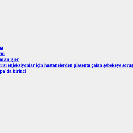
ma
yor
aran işler
ırısı enjeksiyonlar için hastanelerden plasenta çalan şebekeye sor
pa’da birinci