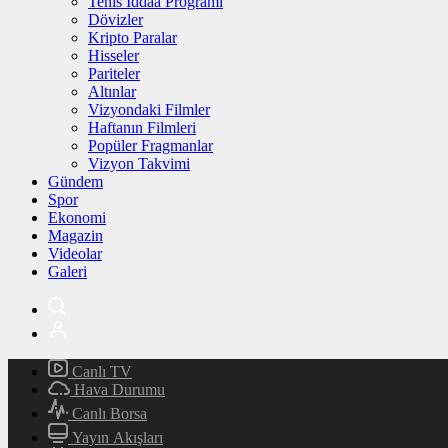
Tenis İddaa Programı
Dövizler
Kripto Paralar
Hisseler
Pariteler
Altınlar
Vizyondaki Filmler
Haftanın Filmleri
Popüler Fragmanlar
Vizyon Takvimi
Gündem
Spor
Ekonomi
Magazin
Videolar
Galeri
Canlı TV
Hava Durumu
Canlı Borsa
Yayın Akışları