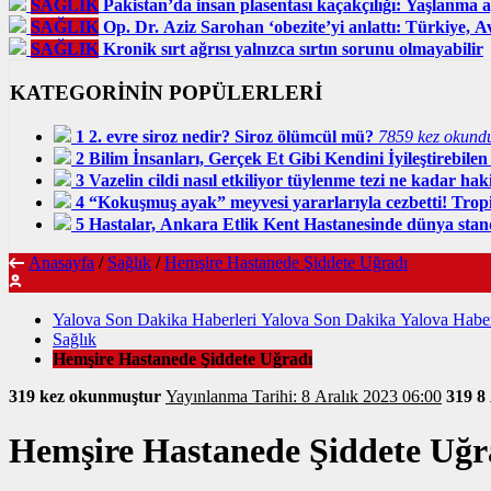
SAĞLIK
Pakistan’da insan plasentası kaçakçılığı: Yaşlanma a
SAĞLIK
Op. Dr. Aziz Sarohan ‘obezite’yi anlattı: Türkiye, A
SAĞLIK
Kronik sırt ağrısı yalnızca sırtın sorunu olmayabilir
KATEGORİNİN POPÜLERLERİ
1
2. evre siroz nedir? Siroz ölümcül mü?
7859 kez okund
2
Bilim İnsanları, Gerçek Et Gibi Kendini İyileştirebil
3
Vazelin cildi nasıl etkiliyor tüylenme tezi ne kadar hak
4
“Kokuşmuş ayak” meyvesi yararlarıyla cezbetti! Trop
5
Hastalar, Ankara Etlik Kent Hastanesinde dünya stan
Anasayfa
/
Sağlık
/
Hemşire Hastanede Şiddete Uğradı
Yalova Son Dakika Haberleri Yalova Son Dakika Yalova Haber
Sağlık
Hemşire Hastanede Şiddete Uğradı
319 kez okunmuştur
Yayınlanma Tarihi: 8 Aralık 2023 06:00
319
8
Hemşire Hastanede Şiddete Uğr