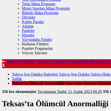
Tenis İddaa Programı
Motor Sporları İddaa Programı
Bilardo İddaa Programı
Dövizler
Kripto Paralar
Altınlar
Pariteler
Hisseler
Vizyondaki Filmler
Haftanın Filmleri
Popüler Fragmanlar
Vizyon Takvimi
Anasayfa
/
Sağlık
/
Teksas’ta Ölümcül Anormalliği Olan Gebe Bay
Yalova Son Dakika Haberleri Yalova Son Dakika Yalova Haber
Sağlık
Teksas’ta Ölümcül Anormalliği Olan Gebe Bayana Süreksiz
356 kez okunmuştur
Yayınlanma Tarihi: 11 Aralık 2023 00:29
356
Teksas’ta Ölümcül Anormalliği