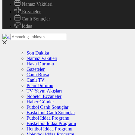
Namaz Vakitleri
Eczaneler
Canlı Sonuçlar
İddaa
Son Dakika
Namaz Vakitleri
Hava Durumu
Gazeteler
Canlı Borsa
Canlı TV
Puan Durumu
TV Yayın Akışları
Nöbetçi Eczaneler
Haber Gönder
Futbol Canlı Sonuçlar
Basketbol Canlı Sonuçlar
Futbol İddaa Programı
Basketbol İddaa Programı
Hentbol İddaa Programı
Voleybol İddaa Programı