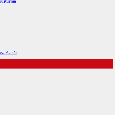
soruşturma
kez okundu