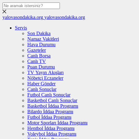
yalovasondakika.org
yalovasondakika.org
Servis
Son Dakika
Namaz Vakitleri
Hava Durumu
Gazeteler
Canlı Borsa
Canlı TV
Puan Durumu
TV Yayın Akışları
Nöbetçi Eczaneler
Haber Gönder
Canlı Sonuçlar
Futbol Canlı Sonuçlar
Basketbol Canlı Sonuçlar
Basketbol İddaa Programı
Bilardo İddaa Programı
Futbol İddaa Programı
Motor Sporları İddaa Programı
Hentbol İddaa Programı
Voleybol İddaa Programı