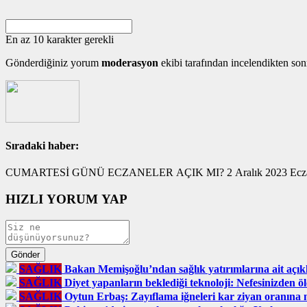
En az 10 karakter gerekli
Gönderdiğiniz yorum
moderasyon
ekibi tarafından incelendikten son
Sıradaki haber:
CUMARTESİ GÜNÜ ECZANELER AÇIK MI? 2 Aralık 2023 Eczane ç
HIZLI YORUM YAP
SAĞLIK
Bakan Memişoğlu’ndan sağlık yatırımlarına ait açı
SAĞLIK
Diyet yapanların beklediği teknoloji: Nefesinizden ö
SAĞLIK
Oytun Erbaş: Zayıflama iğneleri kar ziyan oranına n