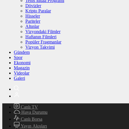
Tenis İddaa Programı
Dövizler
Kripto Paralar
Hisseler
Pariteler
Altınlar
Vizyondaki Filmler
Haftanın Filmleri
Popüler Fragmanlar
Vizyon Takvimi
Gündem
Spor
Ekonomi
Magazin
Videolar
Galeri
Canlı TV
Hava Durumu
Canlı Borsa
Yayın Akışları