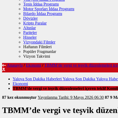
Tenis İddaa Programı
Motor Sporları İddaa Programı
Bilardo İddaa Programı
Dövizler
Kripto Paralar
Altınlar
Pariteler
Hisseler
Vizyondaki Filmler
Haftanın Filmleri
Popüler Fragmanlar
Vizyon Takvimi
Anasayfa
/
Ekonomi
/
TBMM’de vergi ve teşvik düzenlemeleri içer
Yalova Son Dakika Haberleri Yalova Son Dakika Yalova Haber
Ekonomi
TBMM’de vergi ve teşvik düzenlemeleri içeren teklif Komit
87 kez okunmuştur
Yayınlanma Tarihi: 9 Mayıs 2026 06:30
87
9 Ma
TBMM’de vergi ve teşvik düzenle