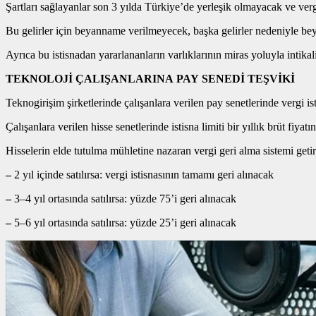
Şartları sağlayanlar son 3 yılda Türkiye’de yerleşik olmayacak ve ve
Bu gelirler için beyanname verilmeyecek, başka gelirler nedeniyle be
Ayrıca bu istisnadan yararlananların varlıklarının miras yoluyla intik
TEKNOLOJİ ÇALIŞANLARINA PAY SENEDİ TEŞVİKİ
Teknogirişim şirketlerinde çalışanlara verilen pay senetlerinde vergi isti
Çalışanlara verilen hisse senetlerinde istisna limiti bir yıllık brüt fiyatın
Hisselerin elde tutulma mühletine nazaran vergi geri alma sistemi getiri
–
2 yıl içinde satılırsa: vergi istisnasının tamamı geri alınacak
–
3–4 yıl ortasında satılırsa: yüzde 75’i geri alınacak
–
5–6 yıl ortasında satılırsa: yüzde 25’i geri alınacak