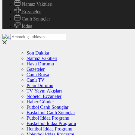
Namaz Vakitleri
Eczaneler
Canlı Sonuçlar
İddaa
Son Dakika
Namaz Vakitleri
Hava Durumu
Gazeteler
Canlı Borsa
Canlı TV
Puan Durumu
TV Yayın Akışları
Nöbetçi Eczaneler
Haber Gönder
Futbol Canlı Sonuçlar
Basketbol Canlı Sonuçlar
Futbol İddaa Programı
Basketbol İddaa Programı
Hentbol İddaa Programı
Voleybol İddaa Programı