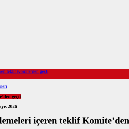
en teklif Komite’den geçti
leri
e’den geçti
yıs 2026
meleri içeren teklif Komite’den