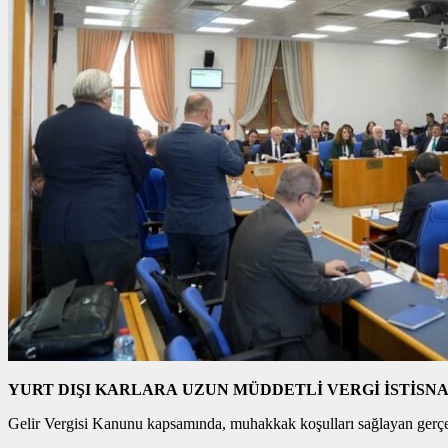
YURT DIŞI KARLARA UZUN MÜDDETLİ VERGİ İSTİSNA
Gelir Vergisi Kanunu kapsamında, muhakkak koşulları sağlayan gerçek şa