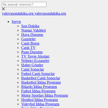
yalovasondakika.org
yalovasondakika.org
Servis
Son Dakika
Namaz Vakitleri
Hava Durumu
Gazeteler
Canlı Borsa
Canlı TV
Puan Durumu
TV Yayın Akışları
Nöbetçi Eczaneler
Haber Gönder
Canlı Sonuçlar
Futbol Canlı Sonuçlar
Basketbol Canlı Sonuçlar
Basketbol İddaa Programı
Bilardo İddaa Programı
Futbol İddaa Programı
Motor Sporları İddaa Programı
Hentbol İddaa Programı
Voleybol İddaa Programı